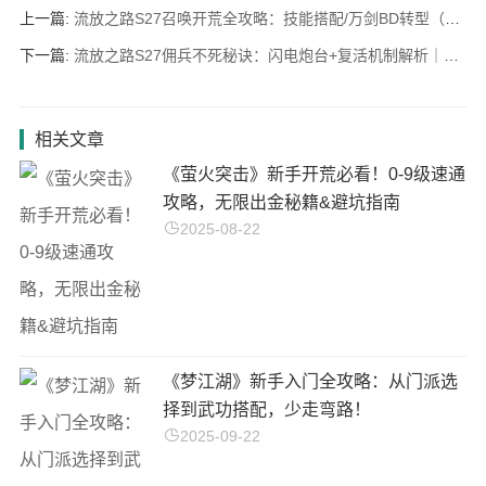
上一篇:
流放之路S27召唤开荒全攻略：技能搭配/万剑BD转型（低造价通关异界）
下一篇:
流放之路S27佣兵不死秘诀：闪电炮台+复活机制解析｜约翰NPC位置
相关文章
《萤火突击》新手开荒必看！0-9级速通
攻略，无限出金秘籍&避坑指南
2025-08-22
《梦江湖》新手入门全攻略：从门派选
择到武功搭配，少走弯路！
2025-09-22