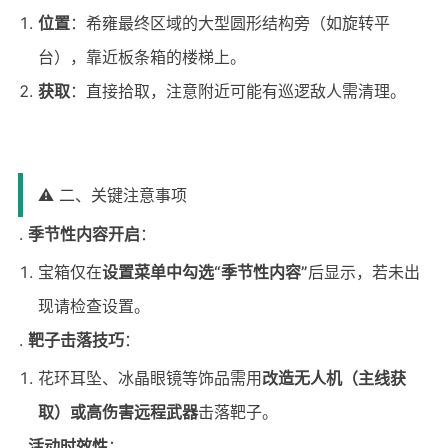
位置
：希雍最终区域的大型圆形结构旁（如旋转平
台），靠近板条箱的楼梯上。
获取
：直接拾取，注意附近可能有巡逻敌人需清理。
⚠️ 二、关键注意事项
季节性内容开启
：
宝箱仅在
设置菜单中勾选“季节性内容”
后显示，若未出
现请检查设置。
靶子击落技巧
：
花环耳坠、冰晶眼镜等饰品需用
改造无人机（主线获
取）或高伤害远程武器
击落靶子。
活动时效性
：