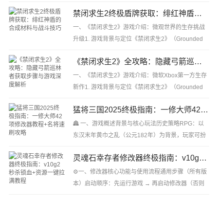
技轮椅（官方称“voertuigen”），在高速移动中完成
禁闭求生2终极盾牌获取：绯红神盾的合成材料与战斗技巧
团队对抗，玩法被类比为“轮椅版《火箭联盟···
一、《禁闭求生2》游戏介绍：微观世界的生存挑战
升级1. 游戏背景与定位《禁闭求生2》（Grounded
2）是微软旗下黑曜石娱乐开发、Xbox Game
《禁闭求生2》全攻略：隐藏弓箭巡林者获取步骤与游戏深度解析
Studios发行的多人合作生存沙盒游戏续作，延续初
代“被···
一、《禁闭求生2》游戏介绍：微软Xbox第一方生存
新作1. 游戏背景与定位《禁闭求生2》（Grounded
2）是微软旗下黑曜石娱乐开发、Xbox Game
猛将三国2025终极指南：一修大师42项修改器教程+名将速刷攻略
Studios发行的多人合作生存沙盒游戏《禁闭求生》
的正统···
🏯 一、游戏概述背景与核心玩法历史策略RPG：以
东汉末年黄巾之乱（公元182年）为背景，玩家可扮
演原创角色（如袁罡）或历史武将，通过招募将领、
灵魂石幸存者修改器终极指南：v10g2秒杀锁血+资源一键拉满教程
发展势力、参与史诗战役（如讨伐董卓）改写三国···
⚙️一、修改器核心功能与使用流程通用步骤（所有版
本）启动顺序：先运行游戏 → 再启动修改器（否则
可能失效）。主项与子项逻辑：需先开启“主初始项”
（如“开启属性修改”），再激活子项（如···