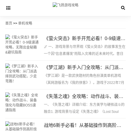
首页
>>
单机攻略
《萤火突击》新手开荒必看！0-9级速通攻略，无限出金秘籍&避坑指南
🌌 一、游戏背景与世界观《萤火突击》的故事发生在
一个因“信息素爆发”而陷入灾难的近未来时代。昔日
熟悉的工厂、港口、森林等场景在灾难下已变得面目
《梦江湖》新手入门全攻略：从门派选择到武功搭配，少走弯路！
全非，危机四伏。玩家将扮演“萤火虫”特···
《梦江湖》是一款武侠题材的角色扮演类单机游戏
（其网游版名为《我的侠客》）。游戏于2022年7月
13日在Steam平台正式发售，定价为69元人民币。游
《失落之魂》全攻略：动作战斗、装备强化与隐藏BOSS速通指南
戏由远征军劳模工作室开发。🗺️ 游戏背景与设定···
一、《失落之魂》详细介绍：东方美学与硬核战斗的
融合1. 游戏背景与设定《失落之魂》（Lost Soul
Aside）是由中国开发者杨冰（曾参与《龙之谷》
战地6新手必看！从基础操作到高阶技巧的完整攻略
《铁拳》系列）独立开发，后与日本万代南梦宫合作