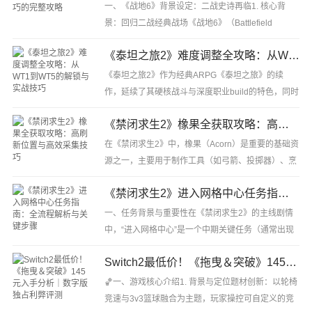
···
一、《战地6》背景设定：二战史诗再临1. 核心背
景：回归二战经典战场《战地6》（Battlefield
2022，官方中文名《战地风云2042》因原定2021年
《泰坦之旅2》难度调整全攻略：从WT1到WT5的解锁与实战技巧
发布的《战地2042》调整后，部分玩家仍习惯称新一
代二···
《泰坦之旅2》作为经典ARPG《泰坦之旅》的续
作，延续了其硬核战斗与深度职业build的特色，同时
提供了灵活的难度调整系统，以满足不同阶段玩家的
《禁闭求生2》橡果全获取攻略：高刷新位置与高效采集技巧
需求（从新手练级到老手挑战极限）。以下从基础难
···
在《禁闭求生2》中，橡果（Acorn）是重要的基础资
源之一，主要用于制作工具（如弓箭、投掷器）、烹
饪食物（如橡果炖肉）、兑换特殊道具，甚至作为部
《禁闭求生2》进入网格中心任务指南：全流程解析与关键步骤
分任务的关键材料。由于其分布具有一定规律性···
一、任务背景与重要性在《禁闭求生2》的主线剧情
中，“进入网格中心”是一个中期关键任务（通常出现
在主线第二章或第三章），玩家需要突破后院微观世
Switch2最低价！《拖曳＆突破》145元入手分析｜数字版独占利弊评测
界的核心区域——“网格中心”（The Grid Hu···
🏀一、游戏核心介绍1. 背景与定位题材创新：以轮椅
竞速与3v3篮球融合为主题，玩家操控可自定义的竞