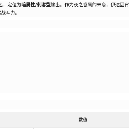
角色，定位为
暗属性/刺客型
输出。作为夜之眷属的末裔，伊达因背
常战斗力。
数值