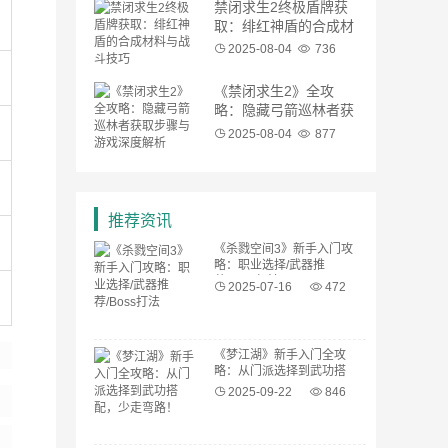
禁闭求生2终极盾牌获
取：绯红神盾的合成材
料与战斗技巧
2025-08-04
736
《禁闭求生2》全攻
略：隐藏弓箭巡林者获
取步骤与游戏深度解析
2025-08-04
877
推荐资讯
《杀戮空间3》新手入门攻
略：职业选择/武器推
荐/Boss打法
2025-07-16
472
《梦江湖》新手入门全攻
略：从门派选择到武功搭
配，少走弯路！
2025-09-22
846