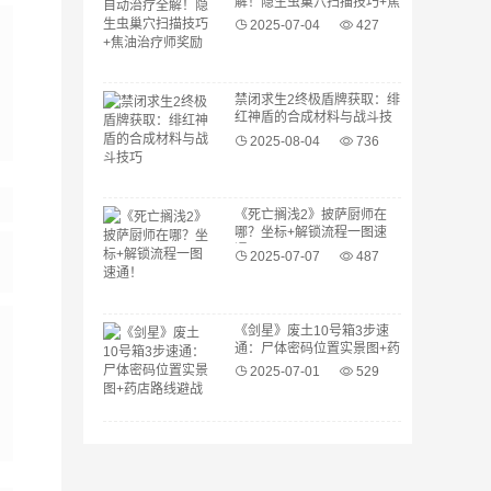
解！隐生虫巢穴扫描技巧+焦
油治疗师奖励
2025-07-04
427
禁闭求生2终极盾牌获取：绯
红神盾的合成材料与战斗技
巧
2025-08-04
736
《死亡搁浅2》披萨厨师在
哪？坐标+解锁流程一图速
通！
2025-07-07
487
《剑星》废土10号箱3步速
通：尸体密码位置实景图+药
店路线避战指南
2025-07-01
529