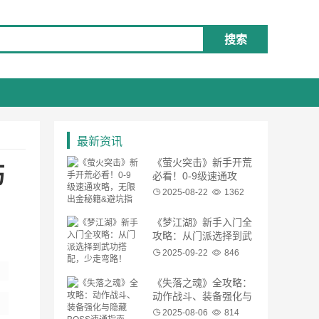
搜索
最新资讯
《萤火突击》新手开荒
巧
必看！0-9级速通攻
略，无限出金秘籍&避
2025-08-22
1362
坑指南
《梦江湖》新手入门全
攻略：从门派选择到武
功搭配，少走弯路！
2025-09-22
846
《失落之魂》全攻略：
动作战斗、装备强化与
隐藏BOSS速通指南
2025-08-06
814