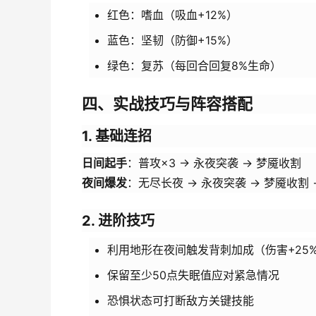
红色：嗜血（吸血+12%）
蓝色：坚韧（防御+15%）
绿色：复苏（每回合回复8%生命）
四、实战技巧与阵容搭配
1. 基础连招
日间起手
：普攻×3 → 永夜突袭 → 梦魇收割
夜间爆发
：无尽长夜 → 永夜突袭 → 梦魇收割 
2. 进阶技巧
利用地形在夜间触发背刺加成（伤害+25
保留至少50点失眠值应对紧急情况
恐惧状态可打断敌方关键技能