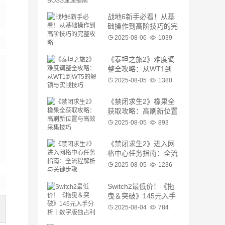
战地6新手必看！从基
础操作到高阶技巧的完
整攻略
2025-08-06
1039
《泰坦之旅2》难度调
整全攻略：从WT1到
WT5的解锁与实战技巧
2025-08-05
1380
《禁闭求生2》橡果全
获取攻略：高刷新位置
与高效采集技巧
2025-08-05
893
《禁闭求生2》进入网
格中心任务指南：全流
程解析与关键步骤
2025-08-05
1236
Switch2最低价！《拖
曳＆突破》145元入手
分析｜数字版独占利弊
2025-08-04
784
评测