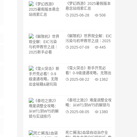
《梦幻西游》2025暑假版本
悬念站线索汇总
2025-06-28
506
《解限机》世界观全解：EIC
污染与机甲救世之战｜2025
新手必看
2025-07-09
445
《萤火突击》新手开荒必
看！0-9级速通攻略，无限出
金秘籍&避坑指南
2025-08-22
1362
《泰坦之旅2》难度调整全攻
略：从WT1到WT5的解锁与
实战技巧
2025-08-05
1380
死亡搁浅2血袋自动治疗全