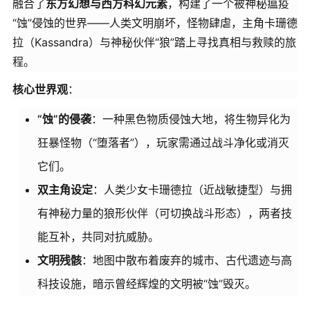
融合了
东方幻想与西方科幻元素
，构建了一个被神秘瘟疫
“蚀”侵蚀的世界——人类文明崩坏，怪物肆虐，主角卡珊德
拉（Kassandra）与神秘伙伴“狼”踏上寻找真相与救赎的旅
程。
核心世界观
：
“蚀”的侵袭
：一种黑色物质侵蚀大地，将生物异化为
狂暴怪物（“堕落者”），玩家需通过战斗净化或消灭
它们。
双主角设定
：人类少女卡珊德拉（近战敏捷型）与拥
有神秘力量的狼形伙伴（可切换战斗形态），两者技
能互补，共同对抗威胁。
文明残骸
：地图中散布着废弃的城市、古代遗迹与高
科技设施，暗示曾经辉煌的文明被“蚀”毁灭。