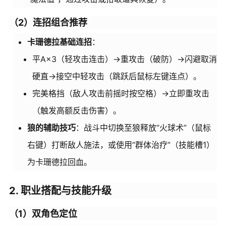
（2）连招组合推荐
卡珊德拉基础连招
：
平A×3（轻攻击连击）→重攻击（破防）→闪避取消
硬直→接空中轻攻击（跳跃后鼠标左键连点）。
完美格挡（敌人攻击前摇时按空格）→立即重攻击
（触发高额反击伤害）。
狼的辅助技巧
：战斗中切换至狼释放“火球术”（鼠标
右键）打断敌人施法，或使用“群体治疗”（技能槽1）
为卡珊德拉回血。
2. 职业搭配与技能升级
（1）双角色定位