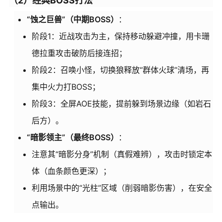
（2）经典BOSS打法
“蚀之巨兽”（中期BOSS）
：
阶段1：近战攻击为主，保持移动躲避冲撞，用卡珊
德拉重攻击破防后接连招；
阶段2：召唤小怪，切换狼释放“群体火球”清场，再
集中火力打BOSS；
阶段3：全屏AOE技能，提前躲到场景边缘（如岩石
后方）。
“暗影领主”（最终BOSS）
：
注意其“暗影分身”机制（真假难辨），攻击时锁定本
体（血条颜色更深）；
利用场景中的“光柱”区域（削弱暗影伤害），在安全
点输出。