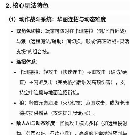
2. 核心玩法特色
（1）动作战斗系统：华丽连招与动态难度
双角色切换
：玩家可随时在卡珊德拉（剑/匕首近战）
与狼（远程魔法/辅助）间切换，形成“高速近战+灵活
支援”的组合技。
连招体系
：
卡珊德拉：轻攻击（快速连击）→重攻击（破防/硬
直）→闪避反击（完美格挡后触发高额伤害），支
持空中连段与地面连招衔接。
狼：释放元素魔法（火/冰/雷）范围攻击，或为卡珊
德拉提供增益（攻速提升/无敌帧）。
敌人AI与动态难度
：怪物攻击模式多样（如远程投射
物、范围AOE、召唤小兵），高难度下需精准预判与