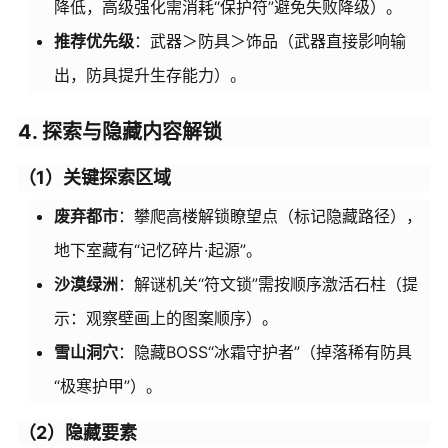
降低，高级强化需消耗“保护符”避免失败降级）。
推荐优先级
：武器＞防具＞饰品（武器直接影响输
出，防具提升生存能力）。
4. 探索与隐藏内容解锁
（1）关键探索区域
废弃都市
：攀爬高楼解锁瞭望点（标记隐藏路径），
地下室藏有“记忆碎片·起源”。
沙漠绿洲
：解谜机关“符文锁”需按顺序激活石柱（提
示：观察壁画上的图案顺序）。
雪山洞穴
：隐藏BOSS“冰霜守护者”（掉落稀有防具
“极寒护甲”）。
（2）隐藏要素