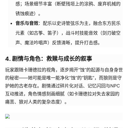
感；场景细节丰富（断壁残垣上的涂鸦、废弃机械的
锈蚀痕迹）。
音乐与音效
：配乐以史诗管弦乐为主，融合东方民乐
元素（如古筝、笛子），战斗时技能音效（剑刃破空
声、魔法吟唱声）反馈清晰，提升打击感。
4. 剧情与角色：救赎与成长的叙事
玩家跟随卡珊德拉的视角，逐步揭开“蚀”的起源与自身身世
的秘密——她可能是唯一能净化“蚀”的“钥匙”，而狼则是守
护她的古老存在。剧情通过碎片化对话、记忆闪回与NPC
互动推进，角色情感刻画细腻（如卡珊德拉对失去家园的
痛苦、狼对人类的复杂态度）。