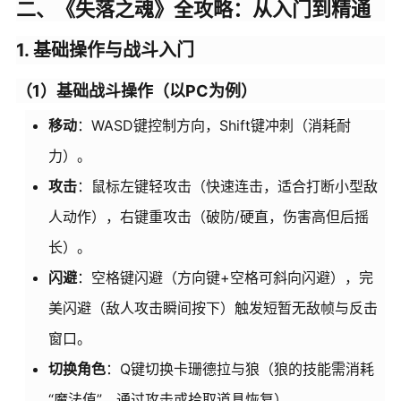
二、《失落之魂》全攻略：从入门到精通
1. 基础操作与战斗入门
（1）基础战斗操作（以PC为例）
移动
：WASD键控制方向，Shift键冲刺（消耗耐
力）。
攻击
：鼠标左键轻攻击（快速连击，适合打断小型敌
人动作），右键重攻击（破防/硬直，伤害高但后摇
长）。
闪避
：空格键闪避（方向键+空格可斜向闪避），完
美闪避（敌人攻击瞬间按下）触发短暂无敌帧与反击
窗口。
切换角色
：Q键切换卡珊德拉与狼（狼的技能需消耗
“魔法值”，通过攻击或拾取道具恢复）。