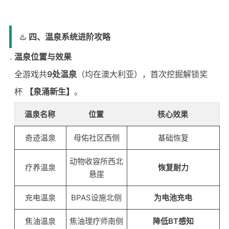
♨️
四、温泉系统进阶攻略
温泉位置与效果
全游戏共
9处温泉
（均在澳大利亚），首次挖掘解锁奖
杯
【泉涌新生】
。
温泉名称
位置
核心效果
奇迹温泉
母佑社区西侧
基础恢复
动物收容所西北
疗养温泉
恢复耐力
悬崖
充电温泉
BPAS设施北侧
为电池充电
焦油温泉
焦油理疗师南侧
降低BT感知