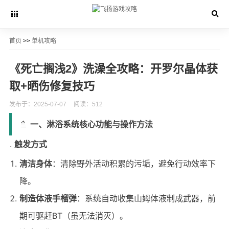
首页
>>
单机攻略
《死亡搁浅2》洗澡全攻略：开罗尔晶体获
取+晒伤修复技巧
发布于：2025-07-07
阅读：512
🚿
一、淋浴系统核心功能与操作方法
触发方式
清洁身体
：清除野外活动积累的污垢，避免行动效率下
降。
制造体液手榴弹
：系统自动收集山姆体液制成武器，前
期可驱赶BT（虽无法消灭）。