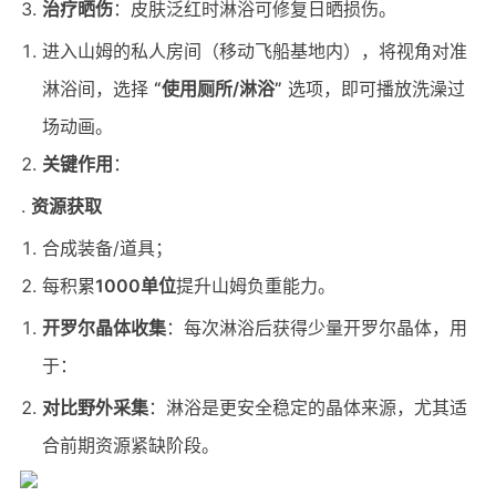
治疗晒伤
：皮肤泛红时淋浴可修复日晒损伤。
进入山姆的私人房间（移动飞船基地内），将视角对准
淋浴间，选择
“使用厕所/淋浴”
选项，即可播放洗澡过
场动画。
关键作用
：
资源获取
合成装备/道具；
每积累
1000单位
提升山姆负重能力。
开罗尔晶体收集
：每次淋浴后获得少量开罗尔晶体，用
于：
对比野外采集
：淋浴是更安全稳定的晶体来源，尤其适
合前期资源紧缺阶段。