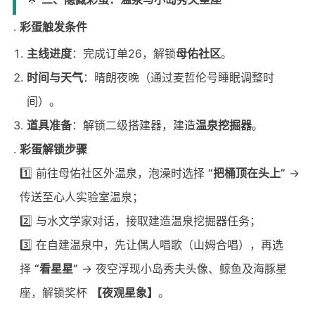
彩蛋触发条件
主线进度
：完成订单26，解锁
母佑社区
。
时间与天气
：晴朗夜晚（通过麦哲伦号睡眠调整时
间）。
道具准备
：解锁二级搭建器，建造
温泉挖掘器
。
彩蛋解锁步骤
1️⃣ 前往母佑社区外温泉，泡澡时选择
“把桶顶在头上”
→
传送至心人实验室温泉；
2️⃣ 与水文学家对话，接取建造温泉挖掘器任务；
3️⃣ 在自建温泉中，先让偶人唱歌（山姆合唱），再选
择
“看星星”
→ 夜空浮现小岛秀夫头像、鲸鱼及海豚星
座，解锁奖杯
【夜观星象】
。