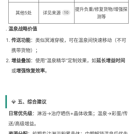
提升负重/修复货物/增强探
其他5处
详见来源
10
测等
温泉战略价值
传送功能
：类似冥滩穿梭，可在温泉间快速移动（不可
携带货物）；
增益叠加
：使用“温泉精华”定制效果，如
延长增益时间
或
增强恢复效率
。
💎
五、综合建议
日常优先级
：淋浴→治疗晒伤+晶体收集；温泉→彩蛋/传
送/高级增益。
资源分配
：前期专注淋浴积累晶体；中期解锁温泉后优先