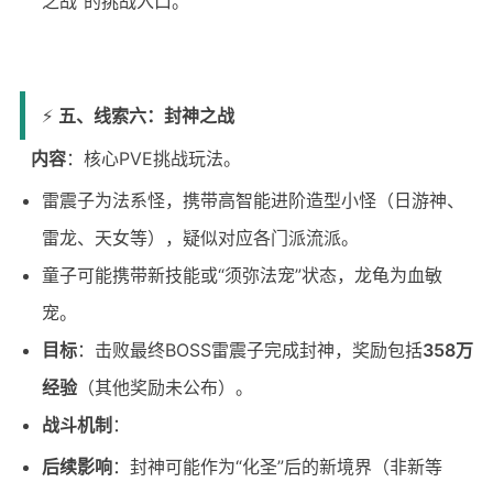
之战”的挑战入口。
⚡
五、线索六：封神之战
内容
：核心PVE挑战玩法。
雷震子为法系怪，携带高智能进阶造型小怪（日游神、
雷龙、天女等），疑似对应各门派流派。
童子可能携带新技能或“须弥法宠”状态，龙龟为血敏
宠。
目标
：击败最终BOSS雷震子完成封神，奖励包括
358万
经验
（其他奖励未公布）。
战斗机制
：
后续影响
：封神可能作为“化圣”后的新境界（非新等