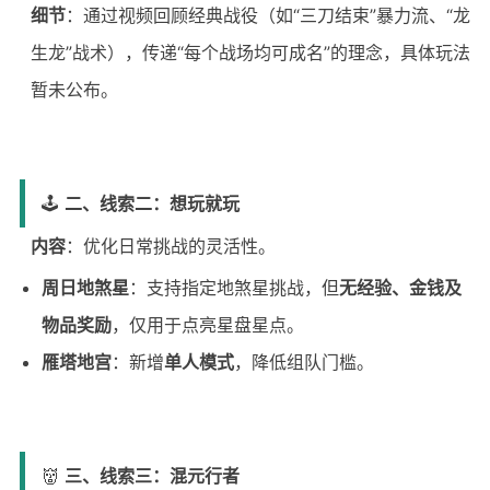
细节
：通过视频回顾经典战役（如“三刀结束”暴力流、“龙
生龙”战术），传递“每个战场均可成名”的理念，具体玩法
暂未公布。
🕹️
二、线索二：想玩就玩
内容
：优化日常挑战的灵活性。
周日地煞星
：支持指定地煞星挑战，但
无经验、金钱及
物品奖励
，仅用于点亮星盘星点。
雁塔地宫
：新增
单人模式
，降低组队门槛。
👹
三、线索三：混元行者