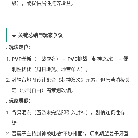
级），或提供属性点等增益。
💎
关键总结与玩家争议
玩法定位
：
PVP革新
（一战成名） +
PVE挑战
（封神之战） +
便
利性优化
（周日地煞、地宫单人）。
封神台地图设计融合《封神演义》元素，但原著消极设
定（限制自由）需策划改编。
玩家质疑
：
背景混杂（西游未完结即引入封神），剧情连贯性存
疑。
雷震子主持封神被吐槽“不够排面”，玩家期望姜子牙登