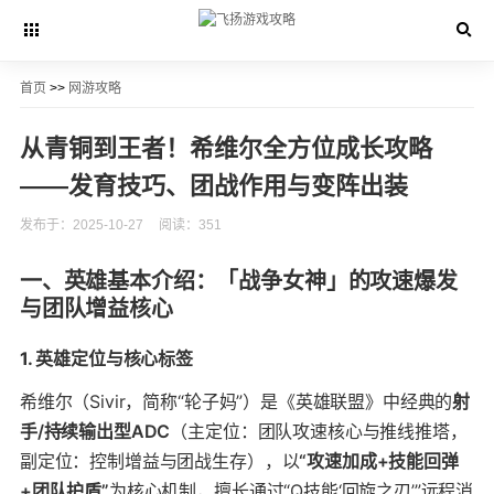
首页
>>
网游攻略
从青铜到王者！希维尔全方位成长攻略
——发育技巧、团战作用与变阵出装
发布于：2025-10-27
阅读：351
一、英雄基本介绍：「战争女神」的攻速爆发
与团队增益核心
1. 英雄定位与核心标签
希维尔（Sivir，简称“轮子妈”）是《英雄联盟》中经典的
射
手/持续输出型ADC
（主定位：团队攻速核心与推线推塔，
副定位：控制增益与团战生存），以
“攻速加成+技能回弹
+团队护盾”
为核心机制，擅长通过“Q技能‘回旋之刃’”远程消