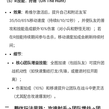
（5）R技能：狩猎（On The Hunt）
•
效果
：希维尔激活后，提升自己和附近友军
35/50/65%移动速度（持续8/10/12秒），并使队友的普
攻和技能造成额外10%伤害（对小兵和野怪无效）；若
在R技能持续期间参与击杀，移动速度加成会刷新持续时
间；
•
细节
：
•
核心团队增益技能
：全图加速（包括队友）可提升团
战机动性（如快速集结打龙/先锋，或撤退时拉开距
离）；
•
伤害加成（10%）和移速提升让团队在战斗中更灵活
（尤其配合攻速爆发时）。
二、整体玩法思路：攻速射手→团队增益→团