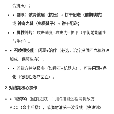
合抗压）；
•
副系：骸骨镀层（抗压）+ 饼干配送（前期续航）
或
神奇之鞋（免费鞋子）+ 饼干配送
；
•
属性碎片
：攻击速度+攻击力+护甲（平衡前期输出
与生存）。
•
召唤师技能
：
闪现+治疗
（必选，治疗提供回血和移速
加成，保障生存）；
•
若敌方控制极多（如锤石+机器人），可带
闪现+净
化
（但牺牲治疗回血）。
2. 对线期核心操作
•
1级学Q
（回旋之刃）：用Q技能远程消耗敌方
ADC（命中后撤），或弹射清第一波兵线（快速到2