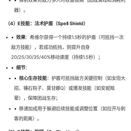
•
弹射效果对敌方多人时收益极高（团战清线和消耗利
器）。
（4）E技能：法术护盾（Spell Shield）
•
效果
：希维尔获得一个持续1.5秒的护盾（可抵挡一次
敌方技能），若成功抵挡，则提升自身
20/25/30/35/40%移动速度（持续1.5秒）；
•
细节
：
•
核心生存技能
：护盾可抵挡敌方关键控制（如女坦大
招、锤石钩子、莫甘娜Q）或爆发技能（如安妮眩
晕），保障团战生存；
•
移速加成用于躲避后续技能或调整位置（如拉开与刺
客的距离）。