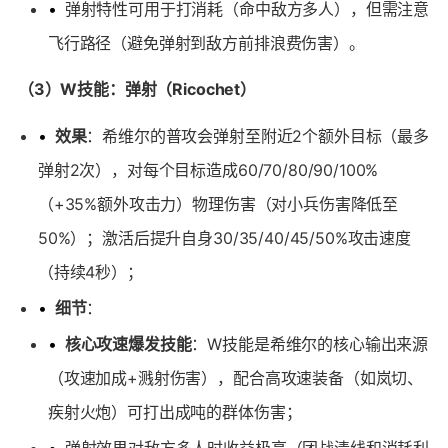
•
弹射特性可用于打消耗（命中敌方多人），但需注意
飞行路径（避免弹射到敌方前排浪费伤害）。
（3）W技能：弹射（Ricochet）
•
效果
：希维尔的普攻会弹射至附近2个额外目标（最多
弹射2次），对每个目标造成60/70/80/90/100%
（+35%额外攻击力）物理伤害（对小兵伤害降低至
50%）；激活后提升自身30/35/40/45/50%攻击速度
（持续4秒）；
•
细节
：
•
核心攻速爆发技能
：W技能是希维尔的核心输出来源
（攻速加成+溅射伤害），配合高攻速装备（如岚切、
疾射火炮）可打出成吨的群体伤害；