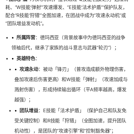
耗、“W技能‘弹射’”攻速爆发、“E技能‘法术护盾’”保护队友，
配合“R技能‘狩猎’”全图加速，在团战中成为“攻速永动机”或
“团队增益发动机”。
•
所属阵营
：德玛西亚（背景故事中为德玛西亚的战争
领袖后代，继承了家族的战斗意志与武器“轮刃”）；
•
英雄特色
：
•
攻速永动
：被动「锋刃」（普攻造成额外物理伤害，
叠加攻速后伤害更高）和W技能「弹射」（攻速加成与
溅射伤害），形成持续输出循环（平A频率越高，爆发
越强）；
•
团队增益
：E技能「法术护盾」（保护自己和队友免
受关键控制）和R技能「狩猎」（全图加速，提升团队
机动性），是团队的“攻速引擎”和“控制豁免器”；