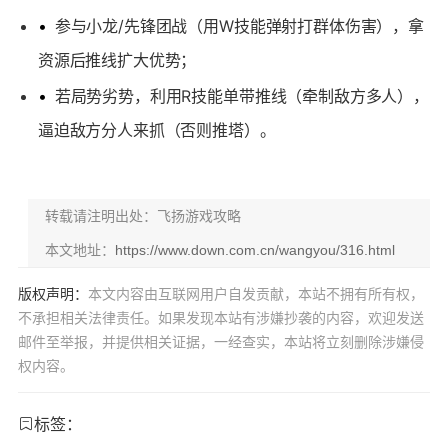
•
参与小龙/先锋团战（用W技能弹射打群体伤害），拿
资源后推线扩大优势；
•
若局势劣势，利用R技能单带推线（牵制敌方多人），
逼迫敌方分人来抓（否则推塔）。
转载请注明出处：飞扬游戏攻略
本文地址：
https://www.down.com.cn/wangyou/316.html
版权声明：
本文内容由互联网用户自发贡献，本站不拥有所有权，
不承担相关法律责任。如果发现本站有涉嫌抄袭的内容，欢迎发送
邮件至举报，并提供相关证据，一经查实，本站将立刻删除涉嫌侵
权内容。
标签：