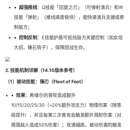
•
超强推线
：Q技能「回旋之刃」（可弹射清兵）和W
技能「弹射」（推线速度极快），能快速清兵支援或牵
制敌方；
•
控制反制
：E技能护盾可抵挡敌方关键控制（如女坦
大招、锤石钩子），保障团战生存。
2. 技能机制详解（14.10版本参考）
（1）被动技能：锋刃（Fleet of Foot）
•
效果
：希维尔的普攻造成额外
10/15/20/25/30（+20%额外攻击力）物理伤害（随等
级提升），并且每第三次普攻会触发额外溅射伤害（对
周围敌人造成50%伤害）；攻速越高，被动伤害的触发