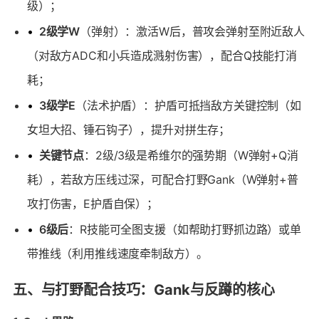
级）；
•
2级学W
（弹射）：激活W后，普攻会弹射至附近敌人
（对敌方ADC和小兵造成溅射伤害），配合Q技能打消
耗；
•
3级学E
（法术护盾）：护盾可抵挡敌方关键控制（如
女坦大招、锤石钩子），提升对拼生存；
•
关键节点
：2级/3级是希维尔的强势期（W弹射+Q消
耗），若敌方压线过深，可配合打野Gank（W弹射+普
攻打伤害，E护盾自保）；
•
6级后
：R技能可全图支援（如帮助打野抓边路）或单
带推线（利用推线速度牵制敌方）。
五、与打野配合技巧：Gank与反蹲的核心