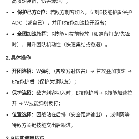
高攻速装备，伤害爆炸）；
•
保护己方C位
：若敌方刺客切入，立刻E技能护盾保护
ADC（或自己），并用R技能加速拉开距离；
•
全图加速指挥
：R技能可提前释放（如准备打龙/先锋
时），提升团队机动性（快速集结或撤退）。
2. 具体操作
开团连招
：W弹射（普攻溅射伤害）→ 普攻叠加攻速 →
E技能护盾（保护关键队友）；
保护连招
：敌方刺客切入时，E技能护盾→ R技能加速拉
开 → W技能弹射反打；
位置选择
：团战站在后排（安全距离输出），或侧翼等
待敌方关键技能交出后跟进。
3. R技能使用技巧