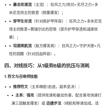
•
暴击攻速流
（主流）：狂风之力/岚切+无尽之刃+多
米尼克领主的致意（侧重爆发）；
•
穿甲生存流
（针对高护甲阵容）：狂风之力+多米尼克
领主的致意+赛瑞尔达的怨恨（提升护甲穿透和减速效
果）；
•
坦度续航流
（敌方爆发高）：狂风之力+守护天使+凡
性的提醒（针对回血阵容）。
四、对线技巧：从1级到6级的抗压与消耗
1. 符文与召唤师技能
•
推荐符文
（主系精密/启迪，副系坚决）：
•
主系：强攻
（提供攻速和叠加伤害，配合普攻快速打
满三层触发爆发）或
迅捷步法
（续航和移速加成，适