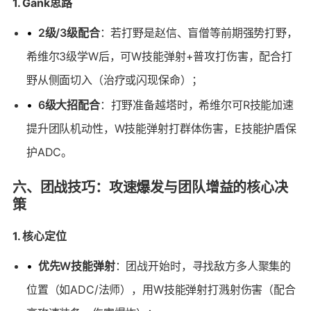
1. Gank思路
•
2级/3级配合
：若打野是赵信、盲僧等前期强势打野，
希维尔3级学W后，可W技能弹射+普攻打伤害，配合打
野从侧面切入（治疗或闪现保命）；
•
6级大招配合
：打野准备越塔时，希维尔可R技能加速
提升团队机动性，W技能弹射打群体伤害，E技能护盾保
护ADC。
六、团战技巧：攻速爆发与团队增益的核心决
策
1. 核心定位
•
优先W技能弹射
：团战开始时，寻找敌方多人聚集的
位置（如ADC/法师），用W技能弹射打溅射伤害（配合