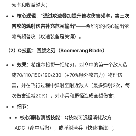
频率和收益越大；
•
核心逻辑
：
“通过攻速叠加提升普攻伤害频率，第三次
普攻的溅射伤害补充范围输出”
——希维尔的核心输出依
赖高频普攻（攻速装备是关键）。
（2）Q技能：回旋之刃（Boomerang Blade）
•
效果
：希维尔投掷一把轮刃，对命中的第一个敌人造
成70/110/150/190/230（+70%额外攻击力）物理伤
害，并在飞行过程中弹射至附近敌人（最多弹射3次，每
次伤害递减20%），对小兵和野怪造成全额伤害；
•
细节
：
•
核心消耗/清线技能
：Q技能可远程消耗敌方
ADC（命中后撤），或弹射清兵（快速推线）；