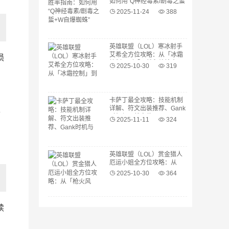
如何用“Q神经毒素/剧毒之蜇
+W自爆蜘蛛”Carry团队？连
2025-11-24
388
招细节与装备选择
英雄联盟（LOL）寒冰射手
艾希全方位攻略：从「冰霜
损
控制」到「团战永续输出」
2025-10-30
319
的终极教学
卡萨丁最全攻略：技能机制
详解、符文出装推荐、Gank
拼
时机与团战定位
2025-11-11
324
英雄联盟（LOL）赏金猎人
厄运小姐全方位攻略：从
「枪火风暴」到「团战收割
2025-10-30
364
女王」的终极教学
续