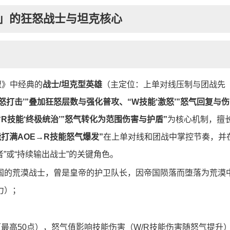
」的狂怒战士与坦克核心
联盟》中经典的
战士/坦克型英雄
（主定位：上单对线压制与团战先
狂怒打击’”叠加狂怒层数与强化普攻、“W技能‘激怒’”怒气回复与伤
“R技能‘终极统治’”怒气转化为范围伤害与护盾”
为核心机制，擅
打满AOE→R技能怒气爆发”
在上单对线和团战中掌控节奏，并
者”或“持续输出战士”的关键角色。
国的荒漠战士，曾是皇帝的护卫队长，因帝国陨落而堕落为荒漠
力）；
最高50点），怒气值影响技能伤害（W/R技能伤害随怒气提升