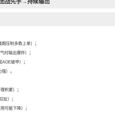
团战先手→持续输出
线期压制多数上单）；
怒气时输出爆炸）；
能AOE破甲）；
力强）。
合理积累）；
拉扯）；
作用可能下降）；