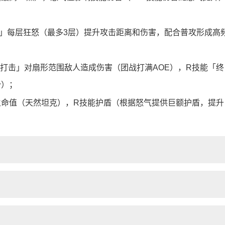
」每层狂怒（最多3层）提升攻击距离和伤害，配合普攻形成高
扫打击」对扇形范围敌人造成伤害（团战打满AOE），R技能「终
势）；
生命值（天然坦克），R技能护盾（根据怒气提供巨额护盾，提升
）