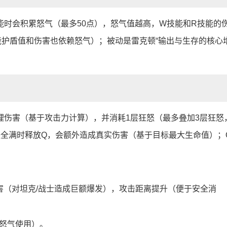
能时会积累怒气（最多50点），怒气值越高，W技能和R技能的
能护盾值和伤害也依赖怒气）；被动是雷克顿“输出与生存的核心
）
理伤害（基于攻击力计算），并消耗1层狂怒（最多叠加3层狂怒
怒全满时释放Q，会额外造成真实伤害（基于目标最大生命值）；
。
害（对坦克/战士造成巨额爆发），攻击距离提升（便于安全消
怒气使用）。