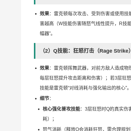
效果
：雷克顿每次攻击、受到伤害或使用技
害越高（W技能伤害随怒气线性提升，R技
幅器”。
（2）Q技能：狂怒打击（Rage Strike
效果
：雷克顿挥舞武器，对前方敌人造成物
每层狂怒提升攻击距离和伤害）；若3层狂
技能是雷克顿“对线消耗与强化输出的核心”
细节
：
核心强化普攻技能
：3层狂怒时Q的真实伤
耗）；
怒气消耗（释放Q会消耗狂怒，需合理规划