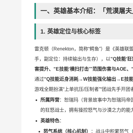
一、英雄基本介绍：「荒漠屠夫
1. 英雄定位与核心标签
雷克顿（Renekton，简称“鳄鱼”）是《英雄
手，副定位：持续输出与生存），以
“Q技能‘
害提升、“E技能‘横扫打击’”范围伤害与AOE、
通过
“Q技能近身消耗→W技能强化输出→E技能
游戏全期扮演“上单抗压/压制者”“团战先手开团
所属阵营
：恕瑞玛（背景故事中为恕瑞玛帝
的狂怒战士，拥有操控怒气与沙漠之力的能
英雄特色
：
怒气系统（核心机制）
：战斗中积累怒气（