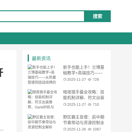
搜索
最新资讯
新手也能上手！兰博基
开
础教学+高端技巧——
从热量管理到团战烧烤
2025-11-27
728
的完整流程
暗夜猎手最全攻略：技
能机制详解、符文出装
推荐、Gank时机与团
2025-11-27
710
战定位
野区霸主盲僧：前中期
节奏带动与资源控制全
解析
2025-11-26
1067