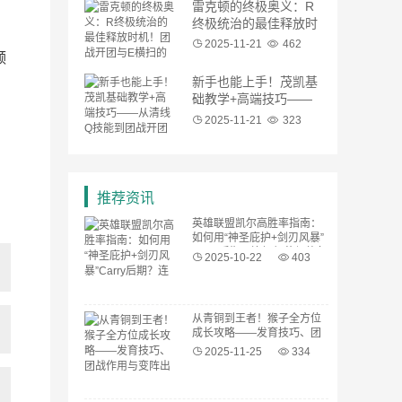
雷克顿的终极奥义：R
终极统治的最佳释放时
机！团战开团与E横扫
2025-11-21
462
频
的全场景教学
新手也能上手！茂凯基
础教学+高端技巧——
从清线Q技能到团战开
2025-11-21
323
团的完整流程
推荐资讯
英雄联盟凯尔高胜率指南：
如何用“神圣庇护+剑刃风暴”
Carry后期？连招细节与装备
2025-10-22
403
选择
从青铜到王者！猴子全方位
成长攻略——发育技巧、团
战作用与变阵出装
2025-11-25
334