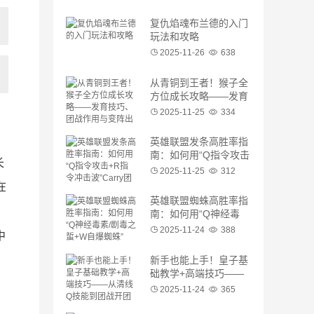
复仇焰魂布兰德的入门
玩法和攻略
2025-11-26
638
从青铜到王者！猴子全
方位成长攻略——发育
技巧、团战作用与变阵
2025-11-25
334
出装
英雄联盟发条高胜率指
南：如何用“Q指令攻击
长
+R指令冲击波”Carry团
2025-11-25
312
队？球权细节与装备选
在
择
英雄联盟蜘蛛高胜率指
南：如何用“Q神经毒
素/剧毒之蜇+W自爆蜘
2025-11-24
388
中
蛛”Carry团队？连招细
节与装备选择
新手也能上手！皇子基
础教学+高端技巧——
从清线Q技能到团战开
2025-11-24
365
团的完整流程
）