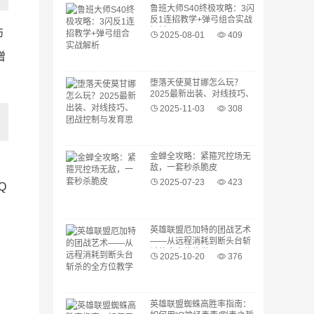
鲁班大师S40终极攻略：3闪
反1连招教学+弹弓组合实战
解析
伤
2025-08-01
409
增
堕落天使莫甘娜怎么玩？
2025最新出装、对线技巧、
团战控制与发育思路全解析
2025-11-03
308
金蝉全攻略：紧箍咒控场无
，
敌，一套秒杀脆皮
2025-07-23
423
Q
英雄联盟厄加特的团战艺术
——从远程消耗到断头台斩
杀的全方位教学
2025-10-20
376
英雄联盟蜘蛛高胜率指南：