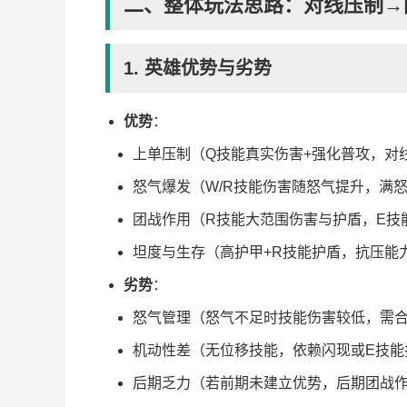
二、整体玩法思路：对线压制→
1. 英雄优势与劣势
优势
：
上单压制（Q技能真实伤害+强化普攻，对
怒气爆发（W/R技能伤害随怒气提升，满
团战作用（R技能大范围伤害与护盾，E技
坦度与生存（高护甲+R技能护盾，抗压能
劣势
：
怒气管理（怒气不足时技能伤害较低，需
机动性差（无位移技能，依赖闪现或E技能
后期乏力（若前期未建立优势，后期团战