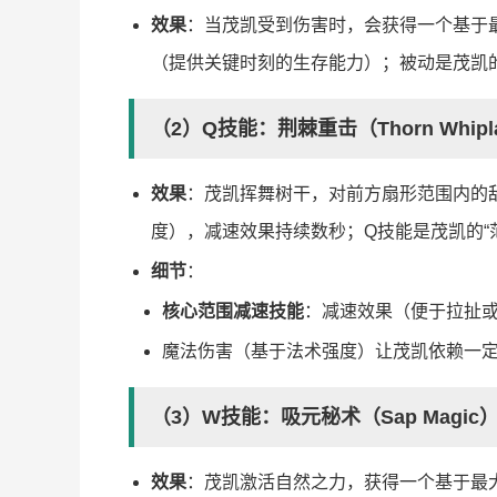
效果
：当茂凯受到伤害时，会获得一个基于
（提供关键时刻的生存能力）；被动是茂凯的
（2）Q技能：荆棘重击（Thorn Whipl
效果
：茂凯挥舞树干，对前方扇形范围内的
度），减速效果持续数秒；Q技能是茂凯的“
细节
：
核心范围减速技能
：减速效果（便于拉扯
魔法伤害（基于法术强度）让茂凯依赖一
（3）W技能：吸元秘术（Sap Magic
效果
：茂凯激活自然之力，获得一个基于最