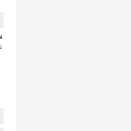
强
控
阵