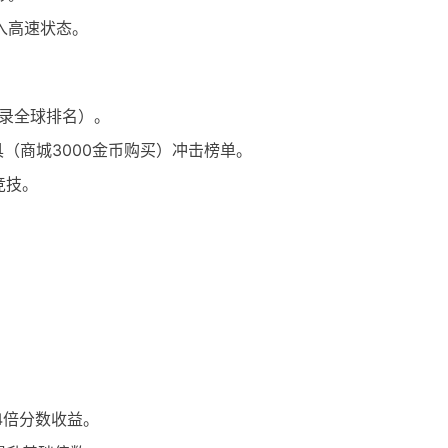
入高速状态。
录全球排名）。
具（商城3000金币购买）冲击榜单。
竞技。
4倍分数收益。