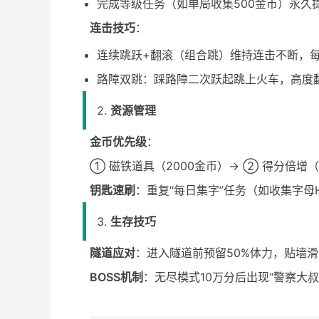
完成等级任务（如单局收集500金币）永久
连击技巧
：
连续跳跃+翻滚（组合跳）维持连击不断，每1
路障双跳：踩路障二次跃起跳上火车，高度
2.
资源管理
金币优先级
：
① 磁铁道具（2000金币）→ ② 得分倍增（
钥匙速刷
：重复“每日集字”任务（如收集字母H-
3.
生存技巧
隧道应对
：进入隧道前预留50%体力，贴墙
BOSS机制
：无尽模式10万分后出现“警察大