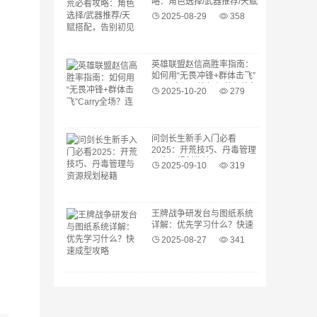
略：角色选择/武器推荐/天赋
搭配，告别初见杀
2025-08-29
358
英雄联盟赵信高胜率指南：
如何用“无畏冲锋+群体击飞”
Carry全场？连招细节与装备
2025-10-20
279
选择
问剑长生新手入门必看
2025：开荒技巧、丹毒管理
与资源规划秘籍
2025-09-10
319
王牌战争研发台与图纸系统
详解：优先学习什么？快速
成型攻略
2025-08-27
341