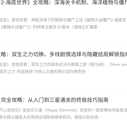
2-海底世界》全攻略：深海关卡机制、海洋植物与僵
信息1. 游戏背景：神秘深海下的植物与僵尸之战《植物大战僵尸2-海底世
植物大战僵尸2》的特殊主题关卡/版本（或独立扩展章···
攻略：双生之力切换、多线剧情选择与隐藏结局解锁指
息1. 游戏背景：双生之力的宿命对决与救赎之旅《银与绯》（Silver an
以“双生之力·命运抉择”为核心主题的奇幻动作角色扮···
》完全攻略：从入门到三星通关的终极技巧指南
心消消乐》是由乐元素（Happy Elements）研发的一款经典休闲益智
来长期占据各大应用商店消除类榜单前列。游戏以色彩缤···