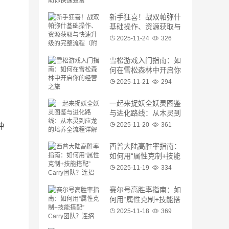
新手狂喜！战双帕弥什
基础操作、资源获取与
快速升级的完整流程
2025-11-24
326
（附连招公式）
雪松游戏入门指南：如
何在雪松森林中开启你
的经营之旅
2025-11-21
294
一起来捉妖全妖灵图鉴
与进化路线：从木灵到
应龙的培养全流程详解
钟
2025-11-20
361
西普大陆高胜率指南：
如何用“属性克制+技能
搭配”Carry团队？连招
2025-11-19
334
细节与宠物选择
赛尔号高胜率指南：如
何用“属性克制+技能搭
配”Carry团队？连招细
2025-11-18
369
节与装备选择