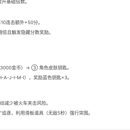
提升基础倍数。
0连击额外+50分。
翻倍且触发隐藏分数奖励。
3000金币）→ ③ 角色皮肤钥匙。
A-J-I-M-I），奖励蓝色钥匙×3。
滑动减少被火车夹击风险。
叔”追逐，利用滑板道具（无敌5秒）强行突围。