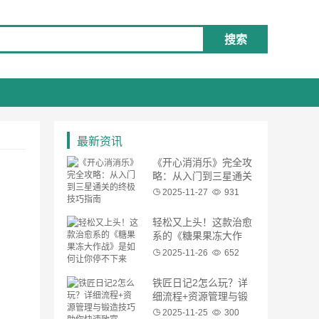
搜索
最新资讯
《开心消消乐》完全攻
略：从入门到三星通关
的终极技巧指南
2025-11-27
931
轻松又上头！这款治愈
系的《糖果果冻大作
战》是如何让你停不下
2025-11-26
652
来的？
铁匠日记2怎么玩？详
细流程+资源管理与锻
造技巧助你快速致富
2025-11-25
300