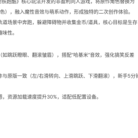
”基于《地铁跑酷》核心玩法开发的非盈利同人游戏，将原作角色替换为
门角色），融入魔性音效与萌系动作，形成独特的二次创作体验。
轨道场景中奔跑，躲避障碍物并收集金币/道具，核心目标是生存
趣味性。
（如跳跃瞪眼、翻滚皱眉），搭配“哈基米”音效，强化搞笑反差
作与原版一致（左/右滑转向、上滑跳跃、下滑翻滚），新手5分
感，资源加载速度提升30%，适配低配置设备。