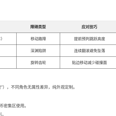
障碍类型
应对技巧
车）
移动路障
提前预判跳跃高度
）
深渊陷阱
连续翻滚避免坠落
旋转齿轮
贴边移动减少碰撞面
波”），不同角色无属性差异，纯外观定制。
金币密集区使用。
形。