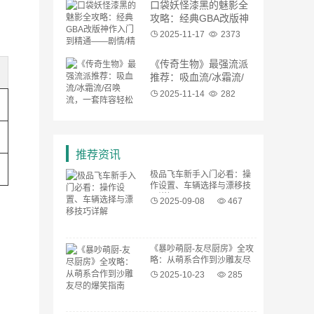
口袋妖怪漆黑的魅影全
攻略：经典GBA改版神
作入门到精通——剧情/
2025-11-17
2373
精灵/隐藏要素详解
《传奇生物》最强流派
推荐：吸血流/冰霜流/
召唤流，一套阵容轻松
2025-11-14
282
通关高难度
推荐资讯
极品飞车新手入门必看：操
作设置、车辆选择与漂移技
巧详解
2025-09-08
467
《暴吵萌厨-友尽厨房》全攻
略：从萌系合作到沙雕友尽
的爆笑指南——基础操作、
2025-10-23
285
角色技能与高分技巧