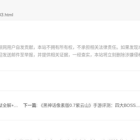
83.html
联网用户自发贡献，本站不拥有所有权，不承担相关法律责任。如果发现
迎发送邮件至举报，并提供相关证据，一经查实，本站将立刻删除涉嫌侵
斗系统实测
下一篇:
《黑神话像素版0.7紫云山》手游评测：四大BOSS打法+变身系统全解