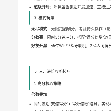
超级开局
：消耗蓝色钥匙开局加速，直接进
3. 模式玩法
无尽模式
：无限跑酷刷分，考验持久操作（记
分数赛
：限时3分钟冲分，搭配“得分倍增”道
好友开黑
：通过Wi-Fi/蓝牙联机，2-4人同屏
🚀 三、进阶攻略技巧
1.
高分核心策略
倍数叠加
：
同时激活“双倍得分”+“得分倍增”道具，实现