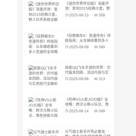
《迷你世界怀旧版》深度评
测：复刻2015经典沙盒，野
人伙伴系统全解析！
2025-08-13
358
《狂野飙车9：竞速传奇》终
极指南：从车辆收集到多人
竞速的全攻略
2025-09-09
390
探索QQ飞车手游的世界：历
代版本回顾、活动内容与实
用技巧全解析
2025-09-09
313
《死神VS火影JOJO版》全
攻略：跨次元格斗玩法、角
色技能与隐藏内容解锁
2025-08-14
399
元气骑士新手开荒必看攻