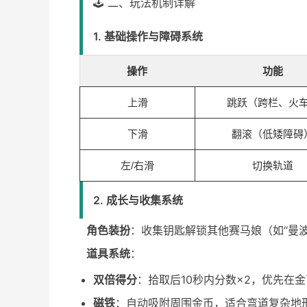
🕹️ 二、玩法机制详解
1. 基础操作与障碍系统
操作
功能
上滑
跳跃（跨栏、火
下滑
翻滚（低矮障碍
左/右滑
切换轨道
2. 成长与收集系统
角色装扮
：收集钥匙解锁其他赛马娘（如“曼
道具系统
：
双倍得分
：拾取后10秒内分数×2，优先在
磁铁
：自动吸附周围金币，适合弯道复杂地