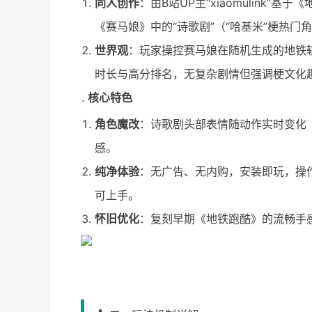
同人创作
：由B站UP主“xiaomulink
《赛马娘》中的“诗歌剧”（“哈基米”梗热
世界观
：玩家操控赛马娘在随机生成的地铁
时长与高分排名，无复杂剧情但强调梗文化
核心特色
角色魔改
：诗歌剧头部表情随动作实时变化
感。
纯净体验
：无广告、无内购，安装即玩，操
可上手。
怀旧优化
：复刻早期《地铁跑酷》的流畅手