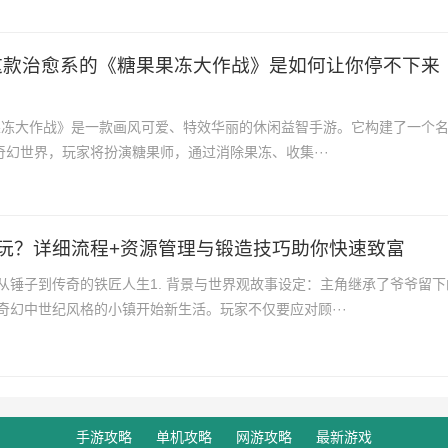
这款治愈系的《糖果果冻大作战》是如何让你停不下来
果果冻大作战》是一款画风可爱、特效华丽的休闲益智手游。它构建了一个
奇幻世界，玩家将扮演糖果师，通过消除果冻、收集···
玩？详细流程+资源管理与锻造技巧助你快速致富
从锤子到传奇的铁匠人生1. 背景与世界观故事设定：主角继承了爷爷留下
奇幻中世纪风格的小镇开始新生活。玩家不仅要应对顾···
手游攻略
单机攻略
网游攻略
最新游戏