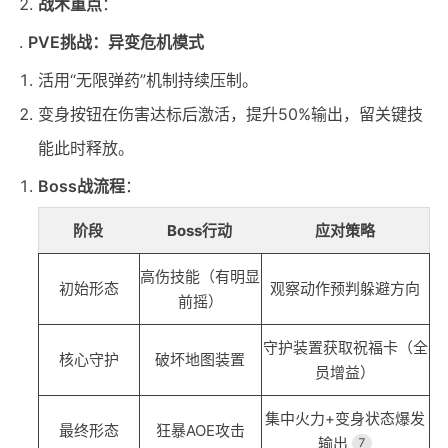
战术重点
：
PVE挑战：异变危机模式
活用“无限弹药”机制持续压制。
变身按钮在伤害达标后激活，提升50%输出，留关键技
能此时释放。
Boss战流程
：
阶段
Boss行动
应对策略
高伤技能（有明显
初始形态
观察动作预判躲避方向
前摇）
守护装置获取祝福卡（全
核心守护
破坏地图装置
员增益）
集中火力+变身状态爆发
最终形态
狂暴AOE攻击
输出
7