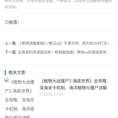
邮件至举报，并提供相关证据，一经查实，本站将立刻删除涉嫌侵
权内容。
标签：
上一篇:
《黑神话像素版0.7紫云山》手游评测：四大BOSS打法+变身系统全解
下一篇:
无畏契约间谍狙击枪一枪制敌指南！冥驹vs间谍适用场景对比_2025版
相关文章
《植物大战僵尸2-海底世界》全攻略：
深海关卡机制、海洋植物与僵尸详解
2025-10-09