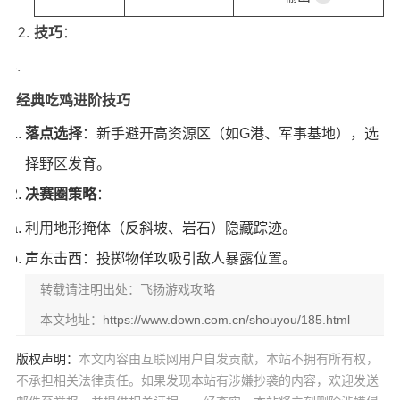
技巧
：
经典吃鸡进阶技巧
落点选择
：新手避开高资源区（如G港、军事基地），选
择野区发育。
决赛圈策略
：
利用地形掩体（反斜坡、岩石）隐藏踪迹。
声东击西：投掷物佯攻吸引敌人暴露位置。
转载请注明出处：飞扬游戏攻略
本文地址：
https://www.down.com.cn/shouyou/185.html
版权声明：
本文内容由互联网用户自发贡献，本站不拥有所有权，
不承担相关法律责任。如果发现本站有涉嫌抄袭的内容，欢迎发送