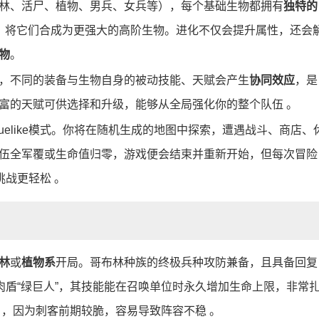
林、活尸、植物、男兵、女兵等），每个基础生物都拥有
独特的
，将它们合成为更强大的高阶生物。进化不仅会提升属性，还会
物
。
，不同的装备与生物自身的被动技能、天赋会产生
协同效应
，是
富的天赋可供选择和升级，能够从全局强化你的整个队伍 。
uelike模式。你将在随机生成的地图中探索，遭遇战斗、商店、
伍全军覆或生命值归零，游戏便会结束并重新开始，但每次冒险
挑战更轻松 。
林
或
植物系
开局。哥布林种族的终极兵种攻防兼备，且具备回复
肉盾“绿巨人”，其技能能在召唤单位时永久增加生命上限，非常
）
，因为刺客前期较脆，容易导致阵容不稳 。