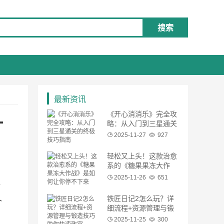
搜索
最新资讯
《开心消消乐》完全攻
一
略：从入门到三星通关
的终极技巧指南
2025-11-27
927
轻松又上头！这款治愈
系的《糖果果冻大作
战》是如何让你停不下
2025-11-26
651
培
来的？
铁匠日记2怎么玩？详
个
细流程+资源管理与锻
造技巧助你快速致富
2025-11-25
300