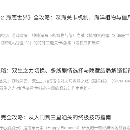
2-海底世界》全攻略：深海关卡机制、海洋植物与僵
信息1. 游戏背景：神秘深海下的植物与僵尸之战《植物大战僵尸2-海底世
植物大战僵尸2》的特殊主题关卡/版本（或独立扩展章···
攻略：双生之力切换、多线剧情选择与隐藏结局解锁指
息1. 游戏背景：双生之力的宿命对决与救赎之旅《银与绯》（Silver an
以“双生之力·命运抉择”为核心主题的奇幻动作角色扮···
》完全攻略：从入门到三星通关的终极技巧指南
心消消乐》是由乐元素（Happy Elements）研发的一款经典休闲益智