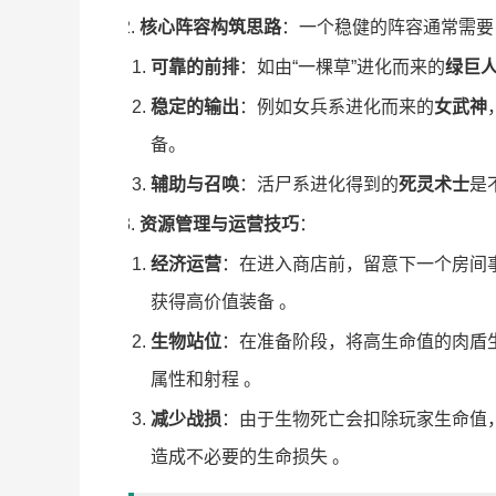
核心阵容构筑思路
：一个稳健的阵容通常需要
可靠的前排
：如由“一棵草”进化而来的
绿巨
稳定的输出
：例如女兵系进化而来的
女武神
备。
辅助与召唤
：活尸系进化得到的
死灵术士
是
资源管理与运营技巧
：
经济运营
：在进入商店前，留意下一个房间事
获得高价值装备 。
生物站位
：在准备阶段，将高生命值的肉盾
属性和射程 。
减少战损
：由于生物死亡会扣除玩家生命值，
造成不必要的生命损失 。