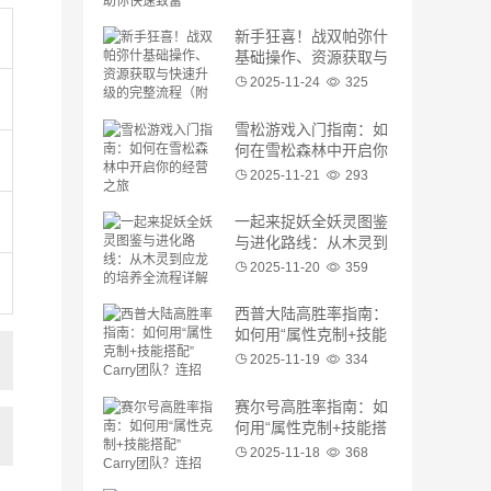
新手狂喜！战双帕弥什
基础操作、资源获取与
快速升级的完整流程
2025-11-24
325
（附连招公式）
雪松游戏入门指南：如
何在雪松森林中开启你
的经营之旅
2025-11-21
293
一起来捉妖全妖灵图鉴
与进化路线：从木灵到
应龙的培养全流程详解
2025-11-20
359
西普大陆高胜率指南：
如何用“属性克制+技能
搭配”Carry团队？连招
2025-11-19
334
细节与宠物选择
赛尔号高胜率指南：如
何用“属性克制+技能搭
配”Carry团队？连招细
2025-11-18
368
节与装备选择