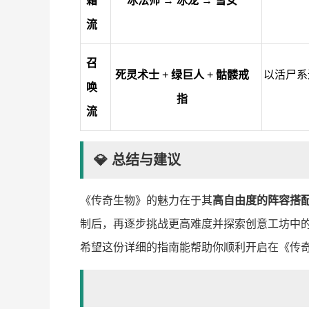
霜
冰法师
→
冰龙
→
雪女
流
召
死灵术士
+
绿巨人
+
骷髅戒
以活尸系
唤
指
流
💎 总结与建议
《传奇生物》的魅力在于其
高自由度的阵容搭配
制后，再逐步挑战更高难度并探索创意工坊中的
希望这份详细的指南能帮助你顺利开启在《传