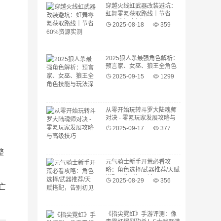
穿越火线虹武器改装避坑：
虹舞零氪获取路线｜节省
60%资源实测
2025-08-18
359
2025狼人杀最强角色解析：
预言家、女巫、狼王全角色
技能与玩法深度攻略
2025-09-15
1299
从零开始玩转斗罗大陆魂师
对决 - 零氪玩家发展攻略与
高级技巧
2025-09-17
377
整
元气骑士新手开荒必看攻
略：角色选择/武器推荐/天赋
搭配，告别初见杀
2025-08-29
356
亡
《指尖霓虹》手游评测：像