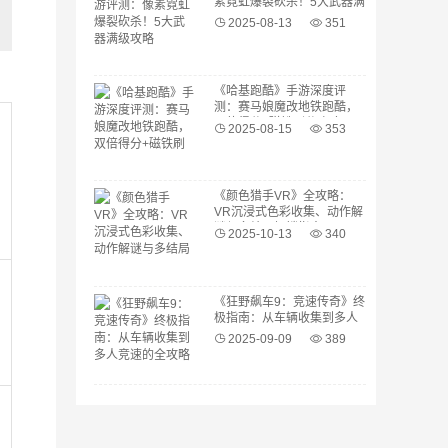
素霓虹爆裂砍杀！5大武器满
级攻略
2025-08-13
351
《哈基跑酷》手游深度评
测：赛马娘魔改地铁跑酷，
双倍得分+磁铁刷分攻略
2025-08-15
353
《颜色猎手VR》全攻略：
VR沉浸式色彩收集、动作解
谜与多结局解锁指南
2025-10-13
340
《狂野飙车9：竞速传奇》终
极指南：从车辆收集到多人
竞速的全攻略
2025-09-09
389