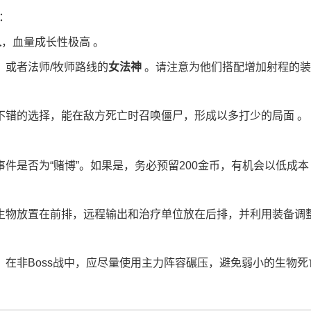
：
人
，血量成长性极高 。
，或者法师/牧师路线的
女法神
。请注意为他们搭配增加射程的装
不错的选择，能在敌方死亡时召唤僵尸，形成以多打少的局面 。
件是否为“赌博”。如果是，务必预留200金币，有机会以低成本
生物放置在前排，远程输出和治疗单位放在后排，并利用装备调
在非Boss战中，应尽量使用主力阵容碾压，避免弱小的生物死