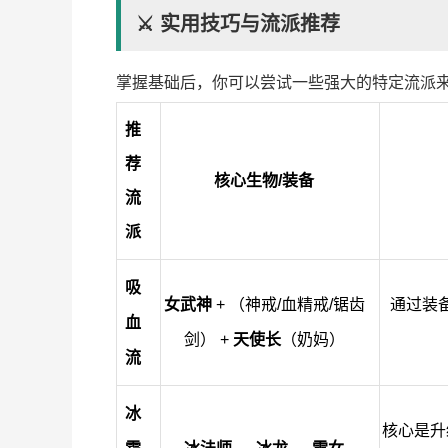
⚔️ 实用技巧与流派推荐
掌握基础后，你可以尝试一些强大的特定流派
推
荐
核心生物/装备
流
派
吸
女武神
+ （神戒/血精戒/锯齿
通过装
血
剑） +
天使长
（奶妈）
流
冰
核心是升