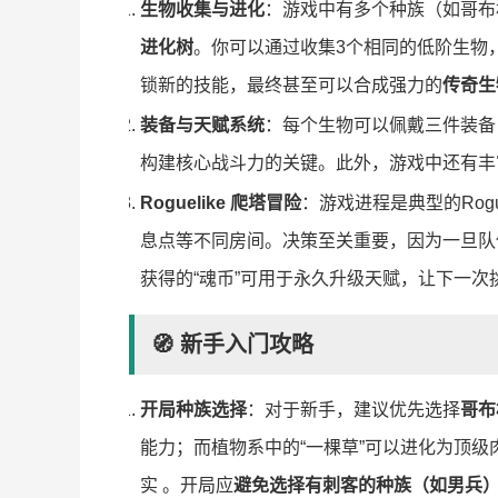
生物收集与进化
：游戏中有多个种族（如哥布
进化树
。你可以通过收集3个相同的低阶生物
锁新的技能，最终甚至可以合成强力的
传奇生
装备与天赋系统
：每个生物可以佩戴三件装备
构建核心战斗力的关键。此外，游戏中还有丰
Roguelike 爬塔冒险
：游戏进程是典型的Rog
息点等不同房间。决策至关重要，因为一旦队
获得的“魂币”可用于永久升级天赋，让下一次
🧭 新手入门攻略
开局种族选择
：对于新手，建议优先选择
哥布
能力；而植物系中的“一棵草”可以进化为顶级
实 。开局应
避免选择有刺客的种族（如男兵