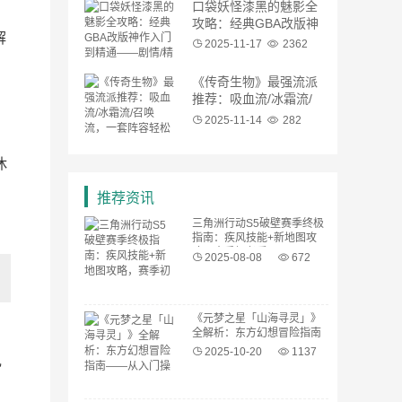
口袋妖怪漆黑的魅影全
攻略：经典GBA改版神
解
作入门到精通——剧情/
2025-11-17
2362
精灵/隐藏要素详解
《传奇生物》最强流派
推荐：吸血流/冰霜流/
召唤流，一套阵容轻松
2025-11-14
282
通关高难度
休
推荐资讯
三角洲行动S5破壁赛季终极
指南：疾风技能+新地图攻
略，赛季初必看！
2025-08-08
672
《元梦之星「山海寻灵」》
全解析：东方幻想冒险指南
——从入门操作到隐藏彩蛋
2025-10-20
1137
扎
的终极攻略