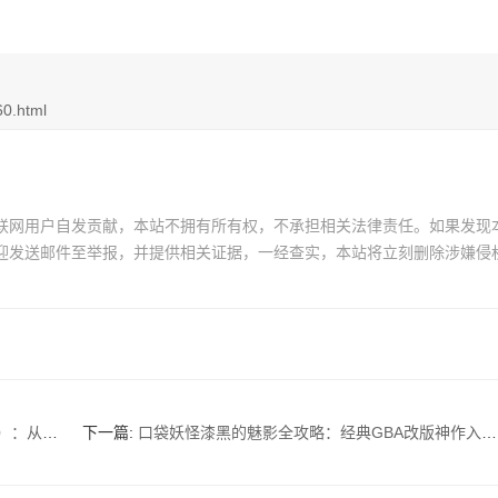
60.html
联网用户自发贡献，本站不拥有所有权，不承担相关法律责任。如果发现
迎发送邮件至举报，并提供相关证据，一经查实，本站将立刻删除涉嫌侵
战与PVP技巧
下一篇:
口袋妖怪漆黑的魅影全攻略：经典GBA改版神作入门到精通——剧情/精灵/隐藏要素详解