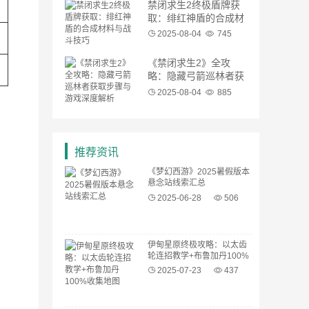
禁闭求生2终极盾牌获
取：绯红神盾的合成材
料与战斗技巧
2025-08-04
745
《禁闭求生2》全攻
略：隐藏弓箭巡林者获
取步骤与游戏深度解析
2025-08-04
885
推荐资讯
《梦幻西游》2025暑假版本
悬念站线索汇总
2025-06-28
506
伊甸星原终极攻略：以太齿
轮连招教学+布鲁加丹100%
收集地图
2025-07-23
437