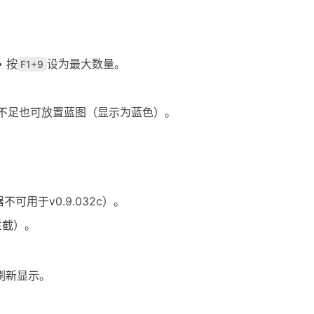
 按
设为最大数量。
F1+9
不足也可放置蓝图（显示为蓝色）。
可用于v0.9.032c）。
拦截）。
刷新显示。