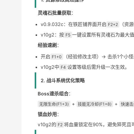
灵魂石批量获取
：
v0.9.032c：在铁匠铺界面开启
（资源
F2+2
v10g2：按
一键设置所有灵魂石为最大
F5
经验速刷
：
开启
（经验修改主项）→ 击杀1个小怪即
F1+0
v10g2中
设置等级后需升级一次生效。
F4
2. 战斗系统优化策略
Boss速杀组合
：
+
+
无限生命(F1+3)
技能无冷却(F1+8)
快速击杀
锁血妙用
：
v10g2的
将血量锁定在90%，避免猝死且
F2