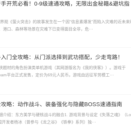
手开荒必看！0-9级速通攻略，无限出金秘籍&避坑指
与世界观《萤火突击》的故事发生在一个因“信息素爆发”而陷入灾难的近未来
、港口、森林等场景在灾难下已变得面目全非，危···
手入门全攻略：从门派选择到武功搭配，少走弯路！
侠题材的角色扮演类单机游戏（其网游版名为《我的侠客》）。游戏于
Steam平台正式发售，定价为69元人民币。游戏由远征军劳模工···
攻略：动作战斗、装备强化与隐藏BOSS速通指南
介绍：东方美学与硬核战斗的融合1. 游戏背景与设定《失落之魂》（Los
是由中国开发者杨冰（曾参与《龙之谷》《铁拳》系列）独···