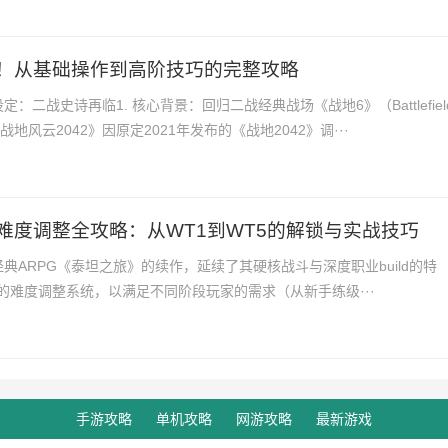
看！从基础操作到高阶技巧的完整攻略
：二战史诗再临1. 核心背景：回归二战经典战场《战地6》（Battlefiel
战地风云2042》因原定2021年发布的《战地2042》调···
难度调整全攻略：从WT1到WT5的解锁与实战技巧
典ARPG《泰坦之旅》的续作，延续了其硬核战斗与深度职业build的特
的难度调整系统，以满足不同阶段玩家的需求（从新手练级···
手游攻略
单机攻略
网游攻略
最新游戏