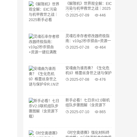
《解限机》世界观全解：EIC
污染与机甲救世之战｜2025
新手必看
2025-07-09
446
灵魂石幸存者修改器终极指
南：v10g2秒杀锁血+资源一
键拉满教程
2025-07-28
464
安魂曲为谁而奏？《生化危
机9》格蕾丝身世之谜与保护
伞R.I.N计划解析
2025-07-08
476
新手必看！七日杀V2.0联机
组队步骤图解（含资源下
载）
2025-07-10
865
《时空奥德赛》强化材料终