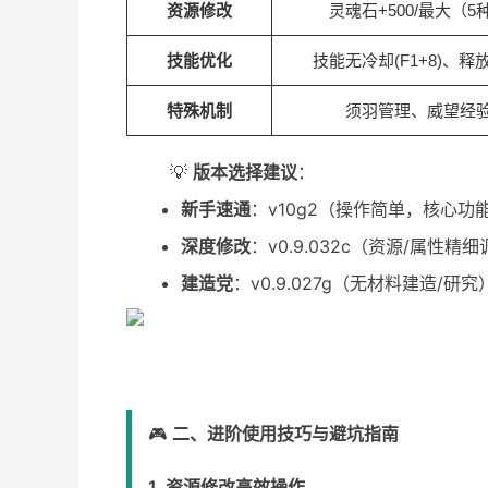
资源修改
灵魂石+500/最大（5
技能优化
技能无冷却(F1+8)、
特殊机制
须羽管理、威望经
💡
版本选择建议
：
新手速通
：v10g2（操作简单，核心功
深度修改
：v0.9.032c（资源/属性精
建造党
：v0.9.027g（无材料建造/研究
🎮
二、进阶使用技巧与避坑指南
1. 资源修改高效操作