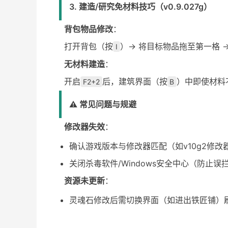
3. 建造/研究免材料技巧（v0.9.027g）
背包物品修改
：
打开背包（按
）→ 将目标物品拖至第一格 →
I
无材料建造
：
开启
后，建筑界面（按
）中即使材料
F2+2
B
⚠️ 常见问题与规避
修改器失效
：
确认游戏版本与修改器匹配（如v10g2修改器不
关闭杀毒软件/Windows安全中心（防止误
资源未更新
：
灵魂石修改后需切换界面（如进出铁匠铺）