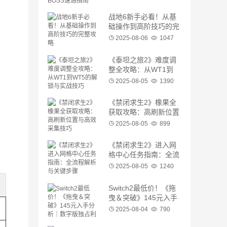
战地6新手必看！从基
础操作到高阶技巧的完
整攻略
2025-08-06
1047
《泰坦之旅2》难度调
整全攻略：从WT1到
WT5的解锁与实战技巧
2025-08-05
1390
《禁闭求生2》橡果全
获取攻略：高刷新位置
与高效采集技巧
2025-08-05
899
《禁闭求生2》进入网
格中心任务指南：全流
程解析与关键步骤
2025-08-05
1240
Switch2最低价！《拖
曳＆突破》145元入手
分析｜数字版独占利弊
2025-08-04
790
评测