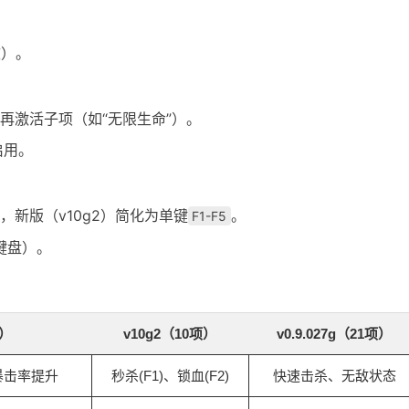
效）。
，再激活子项（如“无限生命”）。
启用。
，新版（v10g2）简化为单键
。
F1-F5
键盘）。
项）
v10g2（10项）
v0.9.027g（21项）
暴击率提升
秒杀(F1)、锁血(F2)
快速击杀、无敌状态