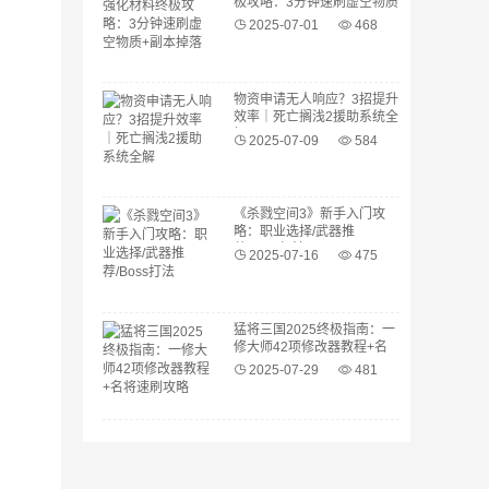
极攻略：3分钟速刷虚空物质
+副本掉落表
2025-07-01
468
物资申请无人响应？3招提升
效率｜死亡搁浅2援助系统全
解
2025-07-09
584
《杀戮空间3》新手入门攻
略：职业选择/武器推
荐/Boss打法
2025-07-16
475
猛将三国2025终极指南：一
修大师42项修改器教程+名
将速刷攻略
2025-07-29
481