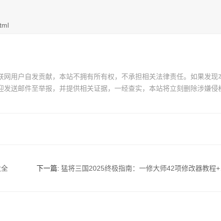
tml
联网用户自发贡献，本站不拥有所有权，不承担相关法律责任。如果发现
迎发送邮件至举报，并提供相关证据，一经查实，本站将立刻删除涉嫌侵
大全
下一篇:
猛将三国2025终极指南：一修大师42项修改器教程+名将速刷攻略