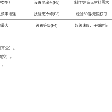
种类型）
设置灵魂石(F5)
制作/建造无材料需求
释放频率增强
技能无冷却(F3)
经验50倍/无限获取
验最大
设置等级(F4)
超级速度、子弹时间
能齐全）。
细调控）。
）。