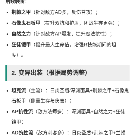
后续装备
：
荆棘之甲
（针对敌方AD多，反伤普攻）；
石像鬼石板甲
（提升双抗和护盾，团战生存更强）；
自然之力
（针对敌方AP爆发，提升魔法抗性）；
狂徒铠甲
（提升最大生命值，增强R技能期间的坦
度）。
2. 变异出装（根据局势调整）
坦克流
（主流）：日炎圣盾/深渊面具+荆棘之甲+石像鬼
石板甲（侧重生存与伤害）；
AP抗性流
（敌方法师多）：深渊面具+自然之力+狂徒
铠甲；
AD抗性流
（敌方刺客多）：日炎圣盾+荆棘之甲+兰顿