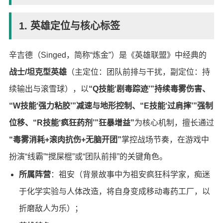
1. 英雄定位与核心标签
辛吉德（Singed，简称“炼金”）是《英雄联盟》中经典的
战士/坦克型英雄
（主定位：团队前排与干扰，副定位：持
续输出与滚雪球），以
“Q技能‘剧毒踪迹’”持续毒雾伤害、
“W技能‘强力粘胶’”减速与地形控制、“E技能‘过肩摔’”强制
位移、“R技能‘疯狂药剂’”狂暴增益”
为核心机制，擅长通过
“毒雾消耗+滚肉抗伤+无脑开团”
掌控战场节奏，在游戏中
扮演“线霸”“搅屎棍”或“团队前排”的关键角色。
所属阵营
：祖安（背景故事中为祖安疯狂科学家，痴迷
于化学实验与人体改造，将自身变成移动毒药工厂，以
折磨敌人为乐）；