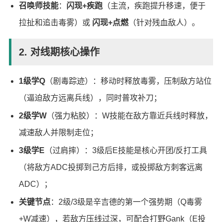
召唤师技能
：
闪现+疾跑
（主流，疾跑提升移速，便于
拉扯和追击毒雾）或
闪现+点燃
（针对残血敌人）。
2. 对线期核心操作
1级学Q
（剧毒踪迹）：移动时释放毒雾，压制敌方站位
（逼迫敌方远离兵线），同时普攻补刀；
2级学W
（强力粘胶）：W技能在敌方靠近兵线时释放，
减速敌人并限制走位；
3级学E
（过肩摔）：3级后E技能是核心开团/反打工具
（将敌方ADC投掷到己方后排，或投掷敌方刺客远离
ADC）；
关键节点
：2级/3级是辛吉德的第一个强势期（Q毒雾
+W减速），若敌方压线过深，可配合打野Gank（E投