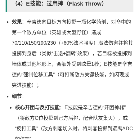
（4）E技能：过肩摔（Flask Throw）
效果
：辛吉德向目标方向投掷一瓶化学药剂，对命中的
第一个敌方单位（英雄或大型野怪）造成
70/110/150/190/230（+60%法术强度）魔法伤害并将其
投掷到身后（类似“击退+翻转”效果），若目标被投掷到
墙体或其他地形上，会额外受到眩晕1秒；E技能是辛吉
德的“强制位移工具”（可打断敌方关键技能，如闪现或
突进技能）；
细节
：
核心开团与反打技能
：E技能是辛吉德的“开团神器”
（将敌方C位投掷到己方后排，配合队友集火），或
“反打工具”（敌方刺客切入时，将刺客投掷到远离ADC