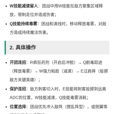
W技能减速留人
：团战中用W技能在敌方聚集区域释
放，限制走位并造成伤害；
Q技能持续毒雾
：团战和清线时，移动释放毒雾，对敌
方造成持续魔法伤害。
2. 具体操作
开团连招
：R疯狂药剂（开启后冲脸）→ Q剧毒踪迹
（释放毒雾）→ W强力粘胶（减速）→ E过肩摔（投掷
敌方关键英雄）；
保护连招
：敌方刺客切入时，E技能将刺客投掷到远离
ADC的位置，W技能减速，Q技能毒雾消耗；
位置选择
：团战优先冲入敌阵（搅乱阵型），或侧翼等