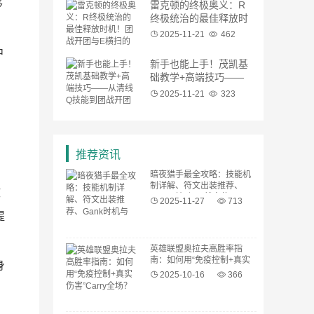
移
雷克顿的终极奥义：R
终极统治的最佳释放时
机！团战开团与E横扫
2025-11-21
462
的全场景教学
中
新手也能上手！茂凯基
础教学+高端技巧——
从清线Q技能到团战开
2025-11-21
323
团的完整流程
推荐资讯
暗夜猎手最全攻略：技能机
制详解、符文出装推荐、
攻
Gank时机与团战定位
2025-11-27
713
提
英雄联盟奥拉夫高胜率指
南：如何用“免疫控制+真实
身
伤害”Carry全场？连招细节
2025-10-16
366
与装备选择