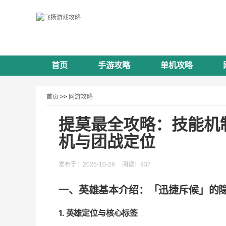
首页
手游攻略
单机攻略
首页
>>
网游攻略
提莫最全攻略：技能机
机与团战定位
发布于：2025-10-28
阅读：937
一、英雄基本介绍：「迅捷斥候」的
1. 英雄定位与核心标签