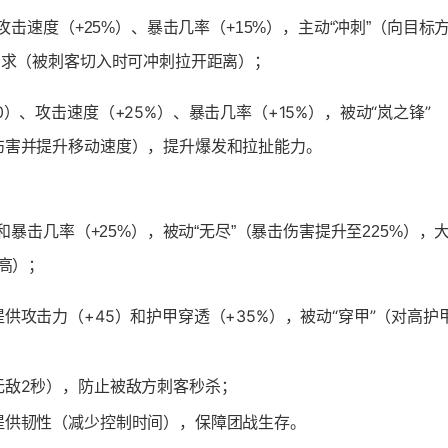
击速度（+25%）、暴击几率（+15%），主动“冲刺”（向目标
需求（被刺客切入时可冲刺拉开距离）；
）、攻击速度（+25%）、暴击几率（+15%），被动“岚之锋”
伤害并提升移动速度），提升爆发和拉扯能力。
暴击几率（+25%），被动“无尽”（暴击伤害提升至225%），
高）；
供攻击力（+45）和护甲穿透（+35%），被动“穿甲”（对高护
；
无敌2秒），防止被敌方刺客秒杀；
提供韧性（减少控制时间），保障团战生存。