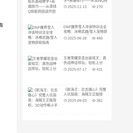
学+高端技巧——从清线Q技
能到团战开团的完整流程
2025-11-13
270
毒
DNF魔界雪人冲浪特训法全
攻略：冰棒武器/雪人宠物获
取指南（2025夏日活动）
2025-06-28
480
时
王者荣耀亚连出装铭文：真
伤战神这样玩，轻松上分
2025-07-17
431
《航海王：壮志雄心》完整
入坑指南：海贼王正版授
会
权，3D动作格斗手游魅力全
2025-09-03
382
解析