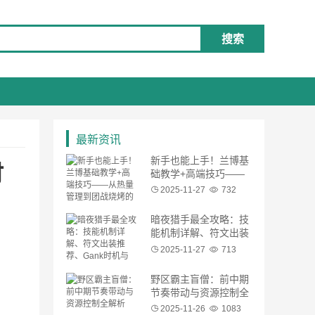
搜索
最新资讯
新手也能上手！兰博基
时
础教学+高端技巧——
从热量管理到团战烧烤
2025-11-27
732
的完整流程
暗夜猎手最全攻略：技
能机制详解、符文出装
推荐、Gank时机与团
2025-11-27
713
战定位
野区霸主盲僧：前中期
节奏带动与资源控制全
解析
2025-11-26
1083