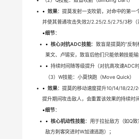
（2）Q技能：致盲吹箭（Blinding Dart）
•
效果
：提莫发射一支吹箭，对命中的第一个目标造
并使其普通攻击失效2/2.25/2.5/2.75/3秒
•
细节
：
•
核心对抗ADC技能
：致盲是提莫的“反制
莱文、卢锡安，致盲后他们只能依赖技能输
•
持续时间随等级提升（对抗高攻速ADC
（3）W技能：小莫快跑（Move Quick）
•
效果
：提莫的移动速度提升10/14/18/
提升期间攻击敌人，会重置该效果的持续时
•
细节
：
•
核心机动性技能
：用于拉扯敌方（如Q致
敌方刺客突进时W加速逃跑）；