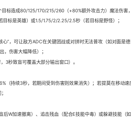
成80/125/170/215/260（+80%额外攻击力）魔法伤害
（若目标是英雄）或1.5/1.75/2/2.25/2.5秒（若目标是野怪）；
核心”，可让敌方ADC在关键团战或对拼时无法普攻（如对面是德
出，伤害大幅降低）；
时，3秒致盲可覆盖大部分输出窗口）。
22/26%（持续3秒，若期间受到伤害则效果消失）；若提莫在移动速
间；
盲后W加速撤离）、追击残血（配合E技能中毒）或躲避技能（