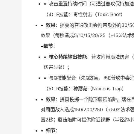
•
攻击重置持续时间（可通过普攻保持加速
（4）E技能：毒性射击（Toxic Shot）
•
效果
：提莫的普通攻击会附带额外的30/50
效果（每秒造成5/10/15/20/25（+1
•
细节
：
•
核心持续输出技能
：普攻附带魔法伤害（
伤害显著）；
•
与Q技能配合（先Q致盲，再E普攻中毒
（5）R技能：种蘑菇（Noxious Trap）
•
效果
：提莫投掷一个隐形蘑菇陷阱，落在
对周围敌人造成150/200/250（+50%
置2秒；蘑菇陷阱可提供附近视野（半径约小范
•
细节
：