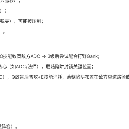
入易秒）；
）；
锐雯），可能被压制；
）。
技能致盲敌方ADC → 3级后尝试配合打野Gank；
核心（如ADC/法师），蘑菇陷阱封锁关键位置；
C），Q致盲后普攻+E技能消耗，蘑菇陷阱布置在敌方突进路径
发阵容）。