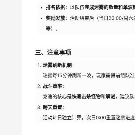
排名依据
：以队伍
完成迷雾的数量
和
单波
奖励发放
：活动结束后（当日23:00/周
等）。
三、注意事项
迷雾刷新机制
：
迷雾每15分钟刷新一波，玩家需提前组队
战斗效率
：
竞速的核心是
快速击杀怪物
和
解谜
，建议队
跨天重置
：
活动每日独立计算，次日0:00重置迷雾进