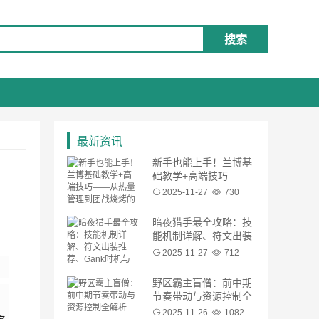
搜索
最新资讯
新手也能上手！兰博基
础教学+高端技巧——
从热量管理到团战烧烤
2025-11-27
730
的完整流程
暗夜猎手最全攻略：技
能机制详解、符文出装
推荐、Gank时机与团
2025-11-27
712
战定位
野区霸主盲僧：前中期
节奏带动与资源控制全
解析
2025-11-26
1082