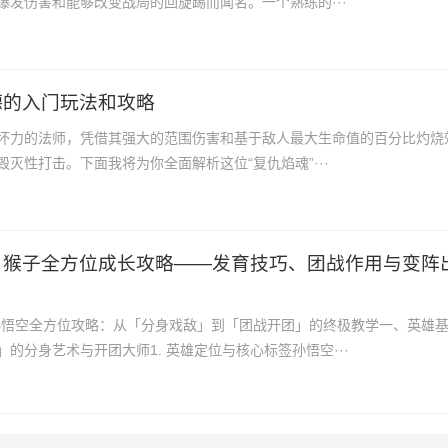
爆发伤害和能够改变战局的回旋踢而闻名。一个熟练的···
德的入门玩法和攻略
坏力的法师，凭借其强大的范围伤害和基于敌人最大生命值的百分比灼烧
灭性打击。下面我将为你全面解析这位“复仇焰魂”···
！猴子全方位成长攻略——发育技巧、团战作用与变阵
孙悟空全方位攻略：从「分身戏敌」到「团战开团」的终极教学一、英雄
的分身艺术与开团大师1. 英雄定位与核心标签孙悟空···