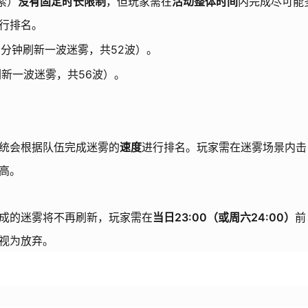
索）
没有固定时长限制
，但玩家需在
活动整体时间
内完成尽可能
行排名。
5分钟刷新一波迷雾，共52波）。
刷新一波迷雾，共56波）。
统会根据队伍完成迷雾的
速度
进行排名。玩家需在迷雾场景内击
高。
成的迷雾将不再刷新，玩家需在
当日23:00（或周六24:00）
前
视为放弃。