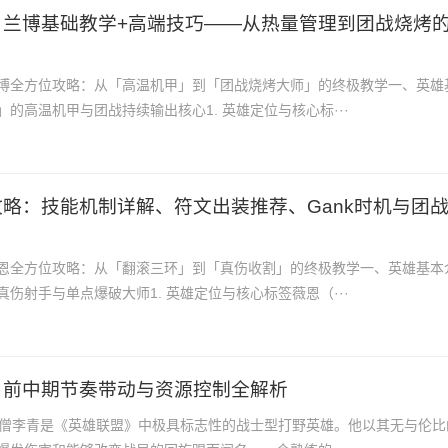
！兰博基础教学+高端技巧——从热量管理到团战烧烤
博全方位攻略：从「高温机甲」到「团战烧烤大师」的终极教学一、英雄
的高温机甲与团战持续输出核心1. 英雄定位与核心标···
略：技能机制详解、符文出装推荐、Gank时机与团
恩全方位攻略：从「翻滚三环」到「真伤收割」的终极教学一、英雄基本
伤射手与单点爆破大师1. 英雄定位与核心标签薇恩（···
：前中期节奏带动与资源控制全解析
盲僧李青是《英雄联盟》中极具标志性的战士型打野英雄。他以其无与伦比