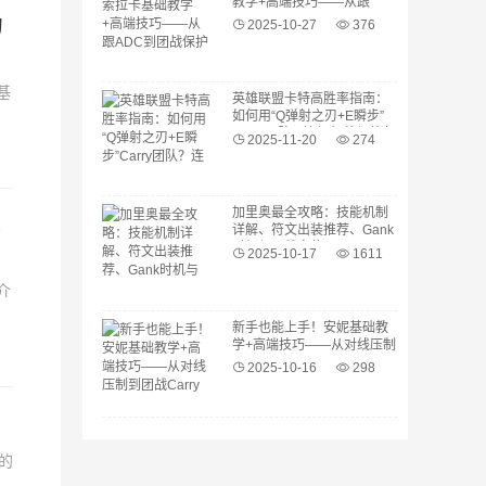
教学+高端技巧——从跟
ADC到团战保护的完整流程
的
2025-10-27
376
基
英雄联盟卡特高胜率指南：
如何用“Q弹射之刃+E瞬步”
Carry团队？连招细节与装备
2025-11-20
274
选择
加里奥最全攻略：技能机制
战
详解、符文出装推荐、Gank
时机与团战定位
2025-10-17
1611
介
新手也能上手！安妮基础教
学+高端技巧——从对线压制
到团战Carry的完整流程
2025-10-16
298
的