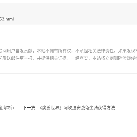
53.html
联网用户自发贡献，本站不拥有所有权，不承担相关法律责任。如果发现
迎发送邮件至举报，并提供相关证据，一经查实，本站将立刻删除涉嫌侵
码门破译技巧
下一篇:
《魔兽世界》阿坎迪安战龟坐骑获得方法