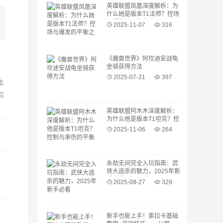
英雄联盟凤凰深度解析：为
什么她是版本T1法师？控场
与爆发的平衡之道
2025-11-07
316
《魔兽世界》阿坎迪安战龟
坐骑获得方法
2025-07-31
397
本
权
英雄联盟阿木木深度解析：
为什么他是版本T1坦克？控
制与承伤的平衡之道
2025-11-06
264
永劫无间完全入坑指南：武
侠大逃杀的魅力，2025年新
手必看
2025-08-27
329
新手也能上手！索拉卡基础