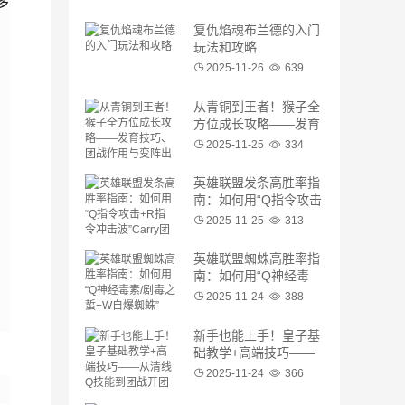
多
复仇焰魂布兰德的入门
玩法和攻略
2025-11-26
639
从青铜到王者！猴子全
方位成长攻略——发育
技巧、团战作用与变阵
2025-11-25
334
出装
英雄联盟发条高胜率指
南：如何用“Q指令攻击
+R指令冲击波”Carry团
2025-11-25
313
队？球权细节与装备选
择
英雄联盟蜘蛛高胜率指
南：如何用“Q神经毒
素/剧毒之蜇+W自爆蜘
2025-11-24
388
蛛”Carry团队？连招细
节与装备选择
新手也能上手！皇子基
础教学+高端技巧——
从清线Q技能到团战开
2025-11-24
366
团的完整流程