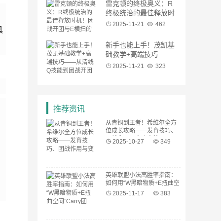
雷克顿的终极奥义：R
终极统治的最佳释放时
机！团战开团与E横扫
2025-11-21
462
具
的全场景教学
新手也能上手！茂凯基
础教学+高端技巧——
从清线Q技能到团战开
2025-11-21
323
团的完整流程
推荐资讯
从青铜到王者！希维尔全方
位成长攻略——发育技巧、
团战作用与变阵出装
2025-10-27
349
英雄联盟小法高胜率指南：
如何用“W黑暗物质+E扭曲空
间”Carry团队？连招细节与
2025-11-17
383
装备选择