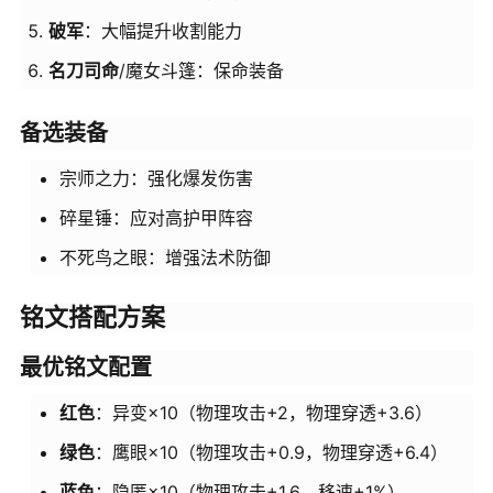
破军
：大幅提升收割能力
名刀司命
/魔女斗篷：保命装备
备选装备
宗师之力：强化爆发伤害
碎星锤：应对高护甲阵容
不死鸟之眼：增强法术防御
铭文搭配方案
最优铭文配置
红色
：异变×10（物理攻击+2，物理穿透+3.6）
绿色
：鹰眼×10（物理攻击+0.9，物理穿透+6.4）
蓝色
：隐匿×10（物理攻击+1.6，移速+1%）