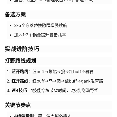
备选方案
3-5个夺萃替换隐匿增强续航
加入1-2个祸源提升暴击几率
实战进阶技巧
打野路线规划
蓝开路线
：蓝buff→蜥蜴→狼→红buff→暴君
红开路线
：红buff→鸟→猪→蓝buff→gank发育路
速4技巧
：1技能穿墙节省时间，2技能刮满野怪
关键节奏点
4级强势期
：第一波大招必抓人