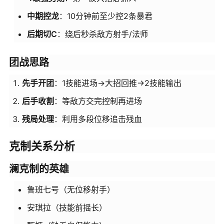
中期控龙
：10分钟前至少控2条暴君
后期切C
：绕后秒杀敌方射手/法师
团战思路
先手开团
：1技能进场→大招回推→2技能输出
后手收割
：等敌方交完控制再进场
残局处理
：利用多段位移追击残血
克制关系分析
澜克制的英雄
鲁班七号（无位移射手）
安琪拉（技能前摇长）