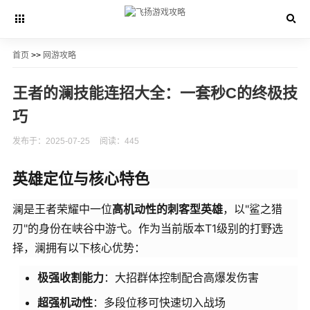
首页
>>
网游攻略
王者的澜技能连招大全：一套秒C的终极技
巧
发布于：2025-07-25
阅读：445
英雄定位与核心特色
澜是王者荣耀中一位
高机动性的刺客型英雄
，以"鲨之猎
刃"的身份在峡谷中游弋。作为当前版本T1级别的打野选
择，澜拥有以下核心优势：
极强收割能力
：大招群体控制配合高爆发伤害
超强机动性
：多段位移可快速切入战场