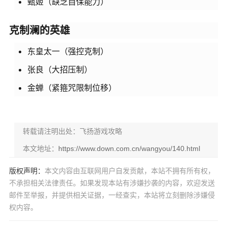
甄姬（缺乏自保能力）
克制澜的英雄
东皇太一（强控克制）
张良（大招压制）
金蝉（紧箍咒限制位移）
转载请注明出处：飞扬游戏攻略
本文地址：
https://www.down.com.cn/wangyou/140.html
版权声明：
本文内容由互联网用户自发贡献，本站不拥有所有权，
不承担相关法律责任。如果发现本站有涉嫌抄袭的内容，欢迎发送
邮件至举报，并提供相关证据，一经查实，本站将立刻删除涉嫌侵
权内容。