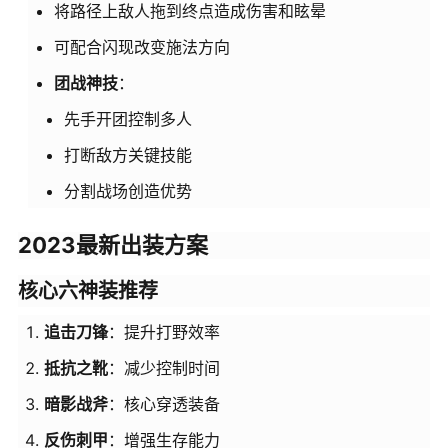
将路径上敌人拖到终点造成伤害和眩晕
可配合闪现改变施法方向
团战神技
：
先手开团控制多人
打断敌方关键技能
分割战场创造优势
2023最新出装方案
核心六神装推荐
追击刀锋
：提升打野效率
抵抗之靴
：减少控制时间
暗影战斧
：核心穿透装备
反伤刺甲
：增强生存能力