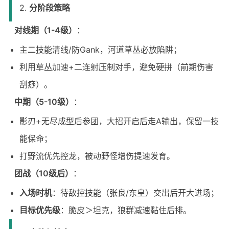
2.
分阶段策略
对线期（1-4级）
：
主二技能清线/防Gank，河道草丛必放陷阱；
利用草丛加速+二连射压制对手，避免硬拼（前期伤害
刮痧）。
中期（5-10级）
：
影刃+无尽成型后参团，大招开启后走A输出，保留一技
能保命；
打野流优先控龙，被动野怪增伤提速发育。
团战（10级后）
：
入场时机
：待敌控技能（张良/东皇）交出后开大进场；
目标优先级
：脆皮＞坦克，狼群减速黏住后排。