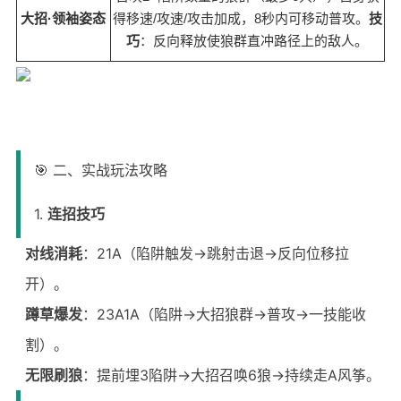
大招·领袖姿态
得移速/攻速/攻击加成，8秒内可移动普攻。
技
巧
：反向释放使狼群直冲路径上的敌人。
🎯 二、实战玩法攻略
1.
连招技巧
对线消耗
：21A（陷阱触发→跳射击退→反向位移拉
开）。
蹲草爆发
：23A1A（陷阱→大招狼群→普攻→一技能收
割）。
无限刷狼
：提前埋3陷阱→大招召唤6狼→持续走A风筝。