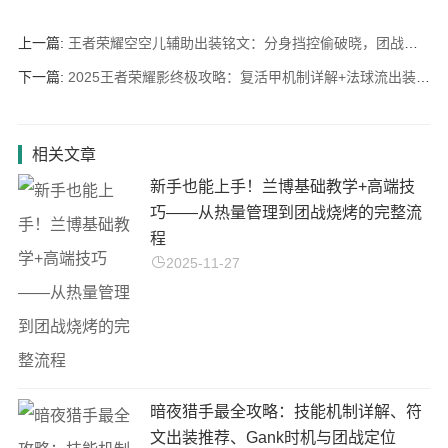
上一篇:
王者荣耀空空儿辅助出装铭文：分身挡控偷破晓，团战瞬秒C位！
下一篇:
2025王者荣耀影终极攻略：复活甲机制详解+法球流出装！S40赛季逆袭T0
相关文章
新手也能上手！兰博基础教学+高端技
巧——从热量管理到团战烧烤的完整流
程
2025-11-27
暗夜猎手最全攻略：技能机制详解、符
文出装推荐、Gank时机与团战定位