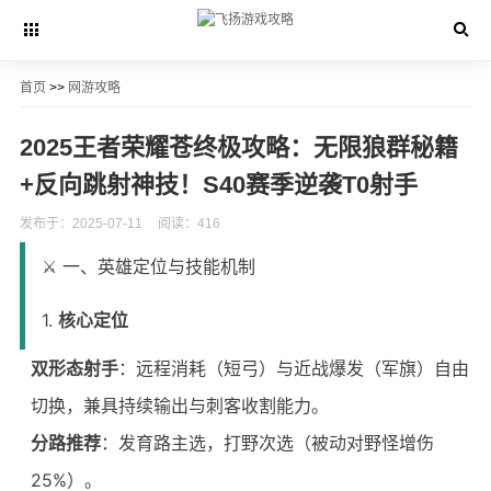
首页
>>
网游攻略
2025王者荣耀苍终极攻略：无限狼群秘籍
+反向跳射神技！S40赛季逆袭T0射手
发布于：2025-07-11
阅读：416
⚔️ 一、英雄定位与技能机制
1.
核心定位
双形态射手
：远程消耗（短弓）与近战爆发（军旗）自由
切换，兼具持续输出与刺客收割能力。
分路推荐
：发育路主选，打野次选（被动对野怪增伤
25%）。