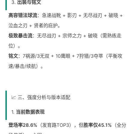
3.
出装与铭文
高容错法球流
：急速战靴 + 影刃 + 无尽战刃 + 破晓 +
泣血之刃 + 贤者的庇护。
极致暴击流
：无尽战刃 + 宗师之力 + 破晓（需熟练走
位）。
铭文
：7祸源/3无双 + 10鹰眼 + 7狩猎/3夺萃（平衡攻
速/暴击/续航）。
📈 三、强度分析与版本适配
1.
当前数据表现
登场率28.6%
（发育路TOP3），但
胜率仅45.1%
（全分