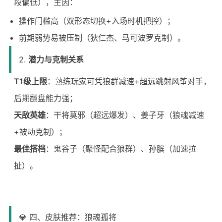
段偏低），主因：
操作门槛高（双形态切换+入场时机把控）；
前期弱势易被压制（狄仁杰、马可波罗克制）。
2.
潜力与克制关系
T1级上限
：熟练玩家可凭狼群减速+超远跳射风筝对手，
后期翻盘能力强；
天敌英雄
：干将莫邪（超远爆发）、姜子牙（狼魂减速
+被动克制）；
最佳搭档
：鬼谷子（聚怪配合狼群）、孙膑（加速拉
扯）。
💎 四、皮肤推荐：狼魂孤将