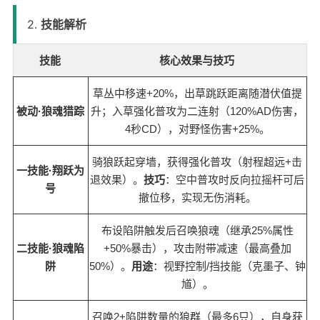
2.
技能解析
技能
核心效果与技巧
草丛中移速+20%，出草跳跃距离随潜伏值提
被动·狼魂猎踪
升；入草强化普攻为二连射（120%AD伤害，
4秒CD），对野怪伤害+25%。
骑狼跃起穿墙，获得强化普攻（射程超远+击
一技能·翔跃为
退效果）。
技巧
：空中普攻时反向拉摇杆可后
号
撤位移，实现无伤消耗。
布设陷阱触发后召唤狼魂（继承25%属性
二技能·狼魂陷
+50%暴击），攻击附带减速（最高叠加
阱
50%）。
用途
：视野控制/挡技能（克墨子、钟
馗）。
召唤2+陷阱数量的狼群（最多6只），自身获