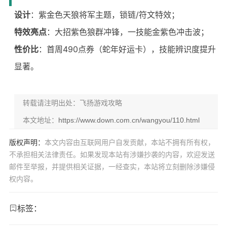
设计
：紫金色天狼将军主题，锁链/符文特效；
特效亮点
：大招紫色狼群冲锋，一技能金紫色冲击波；
性价比
：首周490点券（蛇年好运卡），技能辨识度提升
显著。
转载请注明出处：飞扬游戏攻略
本文地址：
https://www.down.com.cn/wangyou/110.html
版权声明：
本文内容由互联网用户自发贡献，本站不拥有所有权，
不承担相关法律责任。如果发现本站有涉嫌抄袭的内容，欢迎发送
邮件至举报，并提供相关证据，一经查实，本站将立刻删除涉嫌侵
权内容。
标签：