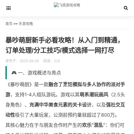
首页
>>
手游攻略
暴吵萌厨新手必看攻略！从入门到精通，
订单处理/分工技巧/模式选择一网打尽
发布于：2025-08-26
阅读：316
🎮 一、游戏概述与亮点
《暴吵萌厨》是一款
融合了烹饪模拟与多人协作的派对手
游
，支持1-4人组队游玩。游戏以其
萌系潮玩画风
（2.5头
身角色）、
充满中华美食元素的关卡设计
，以及
强社交互
动性
吸引了大量玩家，公测前预约量就超过了800万。
其核心魅力在于与朋友合作时产生的
欢乐“混乱”
：你们可