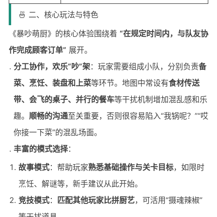
🍜 二、核心玩法与特色
《暴吵萌厨》的核心体验围绕着
“在规定时间内，与队友协
作完成顾客订单”
展开。
分工协作，欢乐“吵”架
：玩家需要组成小队，分别负责
备
菜、烹饪、装盘和上菜
等环节。地图中常设有
食材传送
带、会飞的桌子、并行的餐车
等干扰机制增加混乱感和乐
趣。
顺畅的沟通
至关重要，否则很容易陷入“我锅呢？”“哎
你接一下菜”的混乱场面。
丰富的模式选择
：
故事模式
：帮助玩家
熟悉基础操作与关卡目标
，如限时
烹饪、解谜等，新手建议从此开始。
竞技模式
：
匹配其他玩家比拼厨艺
，可活用“摄魂辣椒”
等干扰道具。