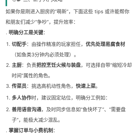
如果你是刚进入厨房的“萌新”，下面这些 tips 或许能帮你
和朋友们减少“争吵”，提升效率：
明确分工是关键
：
切配手
：由操作精准的玩家担任，
优先处理易腐食材
（如鱼类3分钟内必须处理）。
主厨
：负责
把控烹饪火候与装盘
，可选择自带“缩短冷却
时间”属性的角色。
传菜员
：挑选高机动性角色，
快速上菜
。
多人协作
时，建议固定站位，明确分工例如：
善用语音沟通
，及时同步信息如“鱼快坏了”、“需要盘
子”，能极大减少混乱。
掌握订单与小费机制
：