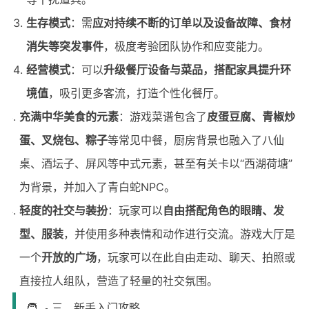
生存模式
：需
应对持续不断的订单以及设备故障、食材
消失等突发事件
，极度考验团队协作和应变能力。
经营模式
：可以
升级餐厅设备与菜品，搭配家具提升环
境值
，吸引更多客流，打造个性化餐厅。
充满中华美食的元素
：游戏菜谱包含了
皮蛋豆腐、青椒炒
蛋、叉烧包、粽子
等常见中餐，厨房背景也融入了八仙
桌、酒坛子、屏风等中式元素，甚至有关卡以“西湖荷塘”
为背景，并加入了青白蛇NPC。
轻度的社交与装扮
：玩家可以
自由搭配角色的眼睛、发
型、服装
，并使用多种表情和动作进行交流。游戏大厅是
一个
开放的广场
，玩家可以在此自由走动、聊天、拍照或
直接拉人组队，营造了轻量的社交氛围。
🧑‍🍳 三、新手入门攻略