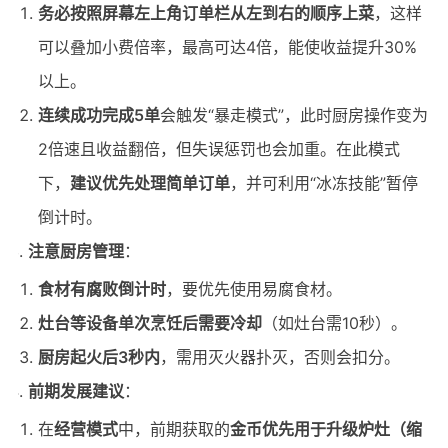
务必按照屏幕左上角订单栏从左到右的顺序上菜
，这样
可以叠加小费倍率，最高可达4倍，能使收益提升30%
以上。
连续成功完成5单
会触发“暴走模式”，此时厨房操作变为
2倍速且收益翻倍，但失误惩罚也会加重。在此模式
下，
建议优先处理简单订单
，并可利用“冰冻技能”暂停
倒计时。
注意厨房管理
：
食材有腐败倒计时
，要优先使用易腐食材。
灶台等设备单次烹饪后需要冷却
（如灶台需10秒）。
厨房起火后3秒内
，需用灭火器扑灭，否则会扣分。
前期发展建议
：
在
经营模式
中，前期获取的
金币优先用于升级炉灶（缩