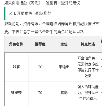
如果你刚接触《鸣潮》，这里有一些开局建议：
⚔️ 1. 开局角色与配队推荐
游戏初期，资源有限，合理选择培养角色和搭配队伍很重
要。下表汇总了一些适合新手的角色和配队思路：
配
角色名称
推荐度
定位
特点简述
万金油角色，
可
无需特定命座
吟霖
T0
半输出
伍
即能发挥不错
效果
强大的辅助能
几
维里奈
T0
辅助
力，提升队伍
任
生存和输出