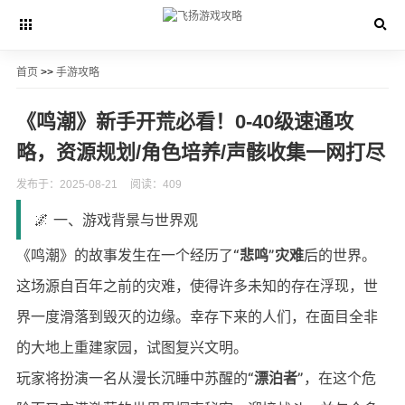
首页
>>
手游攻略
《鸣潮》新手开荒必看！0-40级速通攻
略，资源规划/角色培养/声骸收集一网打尽
发布于：2025-08-21
阅读：409
🌌 一、游戏背景与世界观
《鸣潮》的故事发生在一个经历了
“悲鸣”灾难
后的世界。
这场源自百年之前的灾难，使得许多未知的存在浮现，世
界一度滑落到毁灭的边缘。幸存下来的人们，在面目全非
的大地上重建家园，试图复兴文明。
玩家将扮演一名从漫长沉睡中苏醒的
“漂泊者”
，在这个危