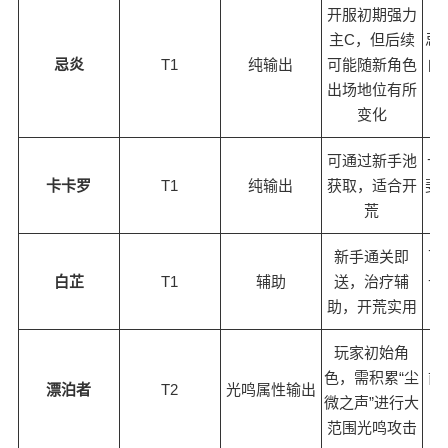
开服初期强力
主C，但后续
忌炎
忌炎
T1
纯输出
可能随新角色
白
出场地位有所
变化
可通过新手池
卡
卡卡罗
T1
纯输出
获取，适合开
斐/
荒
新手通关即
可
白芷
T1
辅助
送，治疗辅
卡
助，开荒实用
玩家初始角
色，需积累“尘
前
漂泊者
T2
光鸣属性输出
微之声”进行大
范围光鸣攻击