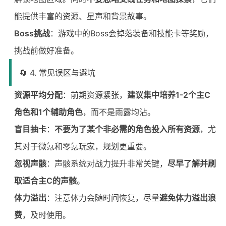
能提供丰富的资源、星声和背景故事。
Boss挑战
：游戏中的Boss会掉落装备和技能卡等奖励，
挑战前做好准备。
🔄 4. 常见误区与避坑
资源平均分配
：前期资源紧张，
建议集中培养1-2个主C
角色和1个辅助角色
，而不是雨露均沾。
盲目抽卡
：
不要为了某个非必需的角色投入所有资源
，尤
其对于微氪和零氪玩家，规划更重要。
忽视声骸
：声骸系统对战力提升非常关键，
尽早了解并刷
取适合主C的声骸
。
体力溢出
：注意体力会随时间恢复，尽量
避免体力溢出浪
费
，及时使用。