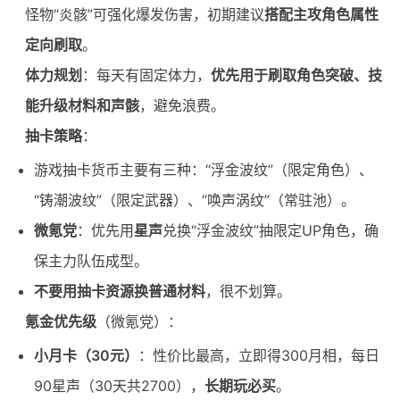
怪物“炎骸”可强化爆发伤害，初期建议
搭配主攻角色属性
定向刷取
。
体力规划
：每天有固定体力，
优先用于刷取角色突破、技
能升级材料和声骸
，避免浪费。
抽卡策略
：
游戏抽卡货币主要有三种：“浮金波纹”（限定角色）、
“铸潮波纹”（限定武器）、“唤声涡纹”（常驻池）。
微氪党
：优先用
星声
兑换“浮金波纹”抽限定UP角色，确
保主力队伍成型。
不要用抽卡资源换普通材料
，很不划算。
氪金优先级
（微氪党）：
小月卡（30元）
：性价比最高，立即得300月相，每日
90星声（30天共2700），
长期玩必买
。