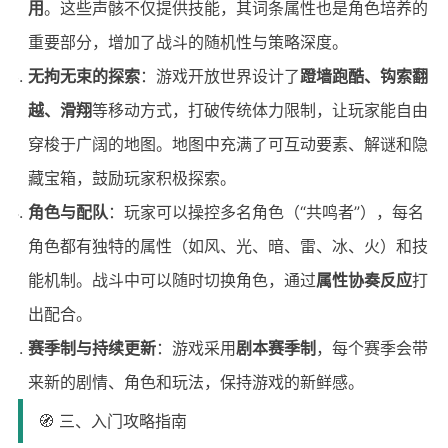
用
。这些声骸不仅提供技能，其词条属性也是角色培养的
重要部分，增加了战斗的随机性与策略深度。
无拘无束的探索
：游戏开放世界设计了
蹬墙跑酷、钩索翻
越、滑翔
等移动方式，打破传统体力限制，让玩家能自由
穿梭于广阔的地图。地图中充满了可互动要素、解谜和隐
藏宝箱，鼓励玩家积极探索。
角色与配队
：玩家可以操控多名角色（“共鸣者”），每名
角色都有独特的属性（如风、光、暗、雷、冰、火）和技
能机制。战斗中可以随时切换角色，通过
属性协奏反应
打
出配合。
赛季制与持续更新
：游戏采用
剧本赛季制
，每个赛季会带
来新的剧情、角色和玩法，保持游戏的新鲜感。
🧭 三、入门攻略指南