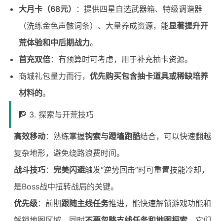
大月卡（68元）
：提供四星自选武器箱、特级调谐器
（洗练金色声骸词条）、大量养成资源，能
显著提升开
荒体验和中后期战力
。
首充双倍
：有预算时可考虑，用于补充抽卡资源。
商城礼包量力而行，
优先购买包含抽卡道具或稀缺培养
材料的
。
🧗 3. 探索与开荒技巧
高效移动
：熟练掌握
钩索与蹬墙跑酷
结合，可以快速翻越
复杂地形，避免绕路浪费时间。
战斗技巧
：
完美闪避
触发“逆势回击”时可重置技能冷却，
是Boss战中扭转战局的关键。
优先级
：前期
跟随主线任务
推进，能快速解锁游戏功能和
解锁地图区域。同时
不要忽略支线任务和地图探索
，它们