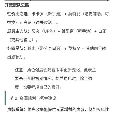
开荒配队思路
：
性价比之选
：卡卡罗（新手池）+ 莫特斐（增伤辅助，可
替换）+ 白芷（通关赠送）。
忌炎主力队
：忌炎（UP池）+ 维里奈（新手池）+ 白芷
（或其他辅助）。
纯四星队
：秋水（带分身嘲讽）+ 莫特斐 + 其他四星输
出或辅助。
注意
：角色强度会随着版本更新变化，此表主
要基于开服初期情况。培养角色时，除了强
度，也要考虑自己的喜好。
💰 2. 资源规划与氪金建议
声骸系统
：优先收集能提供
元素增益
的声骸，例如火属性