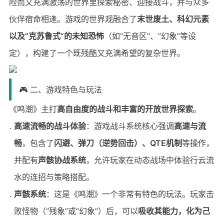
险而又充满激荡的世界里探索秘密、迎接战斗，并与众多
伙伴宿命相逢。游戏的世界观融合了
末世废土、科幻元素
以及“克苏鲁式”的未知恐怖
（如“无音区”、“幻象”等设
定），构建了一个既残酷又充满希望的复杂世界。
🎮 二、游戏特色与玩法
《鸣潮》主打
高自由度的战斗和丰富的开放世界探索
。
高速流畅的战斗体验
：游戏战斗系统核心强调
高速与流
畅
，包含了
闪避、弹刀（逆势回击）、QTE机制
等操作，
并配有
声骸协战系统
，允许玩家在动态战场中体验行云流
水的连招与策略搭配。
声骸系统
：这是《鸣潮》一个非常有特色的玩法。玩家击
败怪物（“残象”或“幻象”）后，可以
吸收其能力，化为己