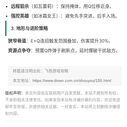
远程狙杀
（如瓦蕾莉）：保持掩体，用Q位移近身。
强控英雄
（如冰霜女王）：避免先手突进，后手入场。
3. 地形与进阶策略
狭窄巷道
：E+Q连招触发范围叠加，伤害提升30%。
资源点争夺
：预置Q炸弹于刷新点，延时爆破干扰敌方。
转载请注明出处：飞扬游戏攻略
本文地址：
https://www.down.com.cn/shouyou/155.html
版权声明：
本文内容由互联网用户自发贡献，本站不拥有所有权，
不承担相关法律责任。如果发现本站有涉嫌抄袭的内容，欢迎发送
邮件至举报，并提供相关证据，一经查实，本站将立刻删除涉嫌侵
权内容。