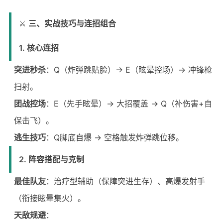
⚔️
三、实战技巧与连招组合
1. 核心连招
突进秒杀
：Q（炸弹跳贴脸）→ E（眩晕控场）→ 冲锋枪
扫射。
团战控场
：E（先手眩晕）→ 大招覆盖 → Q（补伤害+自
保击飞）。
逃生技巧
：Q脚底自爆 → 空格触发炸弹跳位移。
2. 阵容搭配与克制
最佳队友
：治疗型辅助（保障突进生存）、高爆发射手
（衔接眩晕集火）。
天敌规避
：