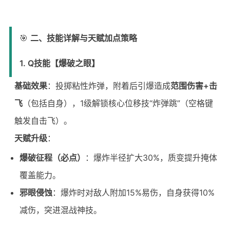
🎯
二、技能详解与天赋加点策略
1. Q技能【爆破之眼】
基础效果
：投掷粘性炸弹，附着后引爆造成
范围伤害+击
飞
（包括自身），1级解锁核心位移技“炸弹跳”（空格键
触发自击飞）。
天赋升级
：
爆破征程（必点）
：爆炸半径扩大30%，质变提升掩体
覆盖能力。
邪眼侵蚀
：爆炸时对敌人附加15%易伤，自身获得10%
减伤，突进混战神技。