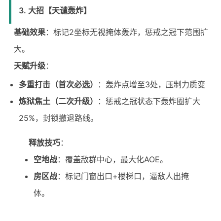
3. 大招【天谴轰炸】
基础效果
：标记2坐标无视掩体轰炸，惩戒之冠下范围扩
大。
天赋升级
：
多重打击（首次必选）
：轰炸点增至3处，压制力质变
炼狱焦土（二次升级）
：惩戒之冠状态下轰炸圈扩大
25%，封锁撤退路线。
释放技巧
：
空地战
：覆盖敌群中心，最大化AOE。
房区战
：标记门窗出口+楼梯口，逼敌人出掩
体。