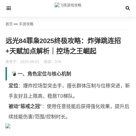
首页
>>
手游攻略
远光84罪枭2025终极攻略：炸弹跳连招
+天赋加点解析｜控场之王崛起
发布于：2025-08-01
阅读：378
💣
一、角色定位与核心机制
定位
：爆炸控场型突击手，擅长群体压制与位移突进，新
手友好且上限高，稳居T0梯队。
被动“惩戒之冠”
：使用任意技能后获得强化效果，提升后
续技能伤害/范围/控制时长。