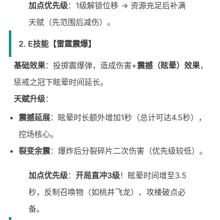
加点优先级
：1级解锁位移 → 资源充足后补满
天赋（先范围后减伤）。
2. E技能【雷霆震爆】
基础效果
：投掷震爆弹，造成伤害+
震撼（眩晕）效果
，
惩戒之冠下眩晕时间延长。
天赋升级
：
震撼延展
：眩晕时长额外增加1秒（总计可达4.5秒），
控场核心。
裂变余震
：爆炸后分裂碎片二次伤害（优先级较低）。
加点优先级
：
开局直冲3级
！眩晕时间增至3.5
秒，反制召唤物（如桃井飞龙）、攻楼破点必
备。