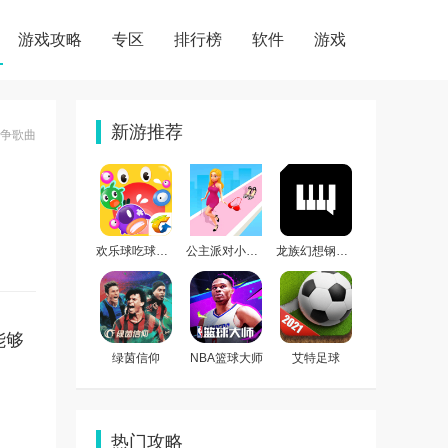
游戏攻略
专区
排行榜
软件
游戏
新游推荐
战争歌曲
欢乐球吃球手机版
公主派对小游戏
龙族幻想钢琴助手
能够
绿茵信仰
NBA篮球大师
艾特足球
热门攻略