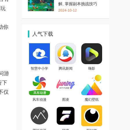
解, 掌握副本挑战技巧
版玩
2024-10-12
助你
人气下载
智慧中小学
腾讯新闻
嗨影
问游
行下
不仅
风车动漫
图凌
魔幻壁纸