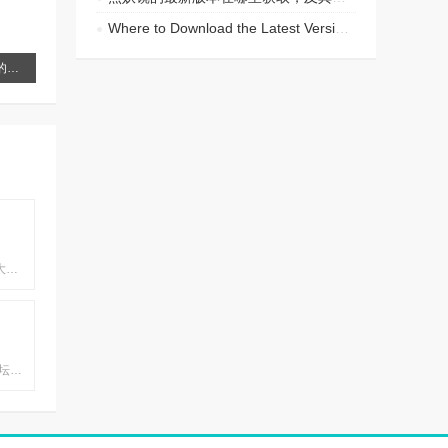
Where to Download the Latest Version of the App
埋堆堆最新版本的下载地址与获取方式, 提升您的使用体验
龙族幻想钢琴助手 是由网络大佬专门网龙...
艾特足球最新版截图 2023足坛战火重燃，...