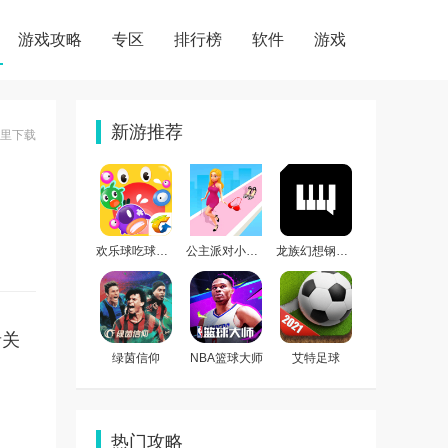
游戏攻略
专区
排行榜
软件
游戏
新游推荐
哪里下载
欢乐球吃球手机版
公主派对小游戏
龙族幻想钢琴助手
者关
绿茵信仰
NBA篮球大师
艾特足球
热门攻略