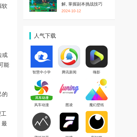
解, 掌握副本挑战技巧
源软
2024-10-12
人气下载
位或
版可能
智慧中小学
腾讯新闻
嗨影
己的
风车动漫
图凌
魔幻壁纸
理工
 最